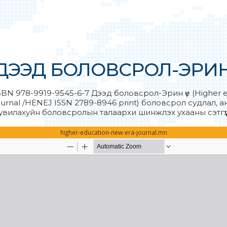
ДЭЭД БОЛОВСРОЛ-ЭРИН 
SBN 978-9919-9545-6-7 Дээд боловсрол-Эрин үе (Higher 
ournal /HENEJ ISSN 2789-8946 print) боловсрол судлал, 
увилахуйн боловсролын талаархи шинжлэх ухааны сэтгүү
higher-education-new-era-journal.mn