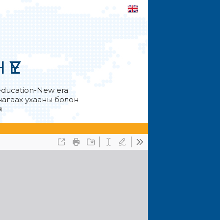
ҮЕ
education-New era
анагаах ухааны болон
л