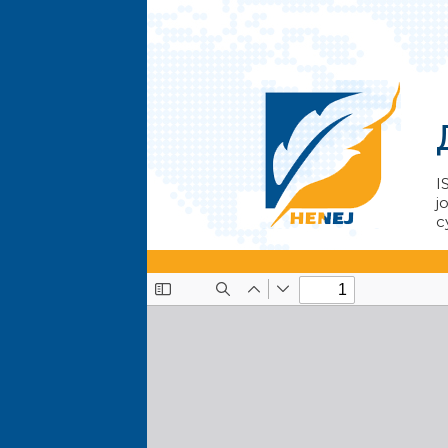
I
j
с