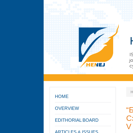
I
j
с
HOME
“
OVERVIEW
С
EDITHORIAL BOARD
V
ARTICLES & ISSUES