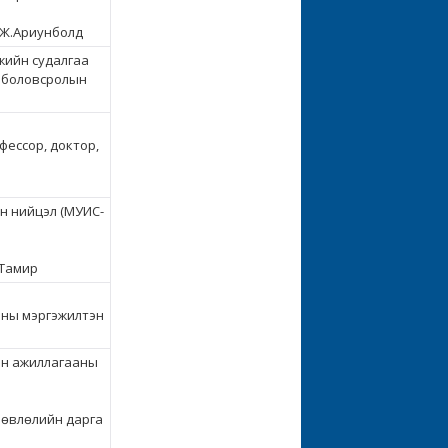
 Ж.Ариунболд
жийн судалгаа
н боловсролын
фессор, доктор,
н нийцэл (МУИС-
.Тамир
аны мэргэжилтэн
ын ажиллагааны
өвлөлийн дарга