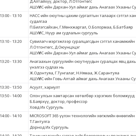
Д.Алтайхүү, доктор, Л.Отгонтөгс
АШУҮИС-ийн Дархан-Уул аймаг дахь Анагаах Ухааны С
13:00 - 13:10
НАСС-ийн оюутны цахим сургалтын талаарх сэтгэл х
судалгаа
П.Билэгсайхан, Г.Мөнхжаргал, О.Болормаа, Б.Батбаяр
АШУҮИС, Нүүр ам судлалын сургууль
13:10 - 13:20
Сувилагч мэргэжлээр суралцагсдын сэтгэл ханамжийн 
Л.Отгонтөгс, Д.Оюунцэцэг
АШУҮИС-ийн Дархан-Уул аймаг дахь Анагаах Ухааны С
13:20 - 13:30
Анагаахын сургуулийн оюутнуудын суралцах явц дах
үнэлгээ судлах нь
Ж.Одонтуяа, Г.Тунгалаг, Н.Нямаа, Ж.Сарантуяа
АШУҮИС-ийн Говь-Алтай аймаг дахь Анагаах Ухааны Су
13:30 - 13:50
Асуулт, хариулт
13:50 - 14:00
Олон улсын хамтарсан хөтөлбөр хэрэгжих боломжууд
Б.Баярхүү, доктор, профессор
Ховд Их Сургууль
14:00 - 14:10
MICROSOFT 365 үүлэн технологийн хөгжлийн өнөөгийн
Т.Гантулга
Дорнод Их Сургууль
14:10 - 14:20
Танин мэдэхүйн сэтгэл зүйг боловсролын практикт аш