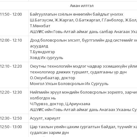
Аман илтгэл
11:50 - 12:00
Байгууллагын соёлын өнөөгийн байдлыг үнэлэх
Ш.Батзүсэм, Ж.Жаргал, О.Батжаргал, Г.Ганболор, Ж.Бол
Т.Мөнхбат
АШУҮИС-ийн Говь-Алтай аймаг дахь салбар Анагаах Ух
12:00 - 12:10
Дээд боловсролын элсэлт, бүртгэлийн дэд системийг х
асуудалд
Т.Буяндэлгэр
Ховд Их сургууль
12:10 - 12:20
Оюутны технологийн мэдлэг чадвар эзэмшихүйн үйли
технологиор дэмжих туршилт, судалгааны үр дүн
О.Оюунбаатар, доктор
Монгол Улсын Боловсролын Их Сургууль
12:20 - 12:30
Нийгмийн эрүүл мэндийн боловсролын зорилго, зарчи
холбогдох нь
Ч.Пүрвээ, доктор, Ц.Ариунзаяа
АШУҮИС-ийн Говь-Алтай аймаг дахь Анагаах Ухааны Су
12:30 - 12:50
Асуулт, хариулт
12:50 - 13:00
Цар тахлын үеийн цахим сургалтын байдал, түүнийг 
судалсан зарим дүн