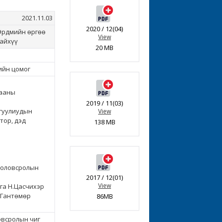
2021.11.03
2020 / 12(04)
 Эрдмийн өргөө
View
тайхүү
20 MB
ийн цомог
хааны
2019 / 11(03)
ргуулиудын
View
тор, дэд
138 MB
боловсролын
2017 / 12(01)
View
га Н.Цасчихэр
.Гантөмөр
86MB
овсролын чиг