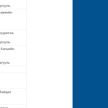
ургууль
анамжийн
судалгаа
ургууль
ь багшийн
ргууль
 байдал
иглах