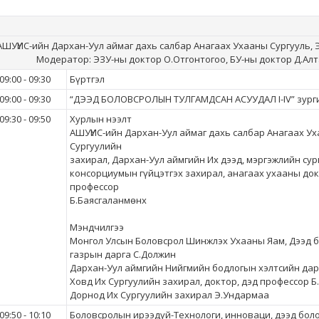
АШУҮИС-ийн Дархан-Уул аймаг дахь салбар Анагаах Ухааны Сургууль,
Модератор: ЭЗУ-ны доктор О.Отгонтогоо, БУ-ны доктор Д.Ал
09:00 - 09:30
Бүртгэл
09:00 - 09:30
“ДЭЭД БОЛОВСРОЛЫН ТУЛГАМДСАН АСУУДАЛ I-IV” зург
09:30 - 09:50
Хурлын нээлт
АШУҮИС-ийн Дархан-Уул аймаг дахь салбар Анагаах У
Сургуулийн
захирал, Дархан-Уул аймгийн Их дээд, мэргэжлийн су
консорциумын гүйцэтгэх захирал, анагаах ухааны док
профессор
Б.Баясгаланмөнх
Мэндчилгээ
Монгол Улсын Боловсрол Шинжлэх Ухааны Яам, Дээд 
газрын дарга С.Должин
Дархан-Уул аймгийн Нийгмийн бодлогын хэлтсийн дар
Ховд Их Сургуулийн захирал, доктор, дэд профессор Б
Дорнод Их Сургуулийн захирал Э.Ундармаа
09:50 - 10:10
Боловсролын ирээдүй-Технологи, инноваци, дээд бол