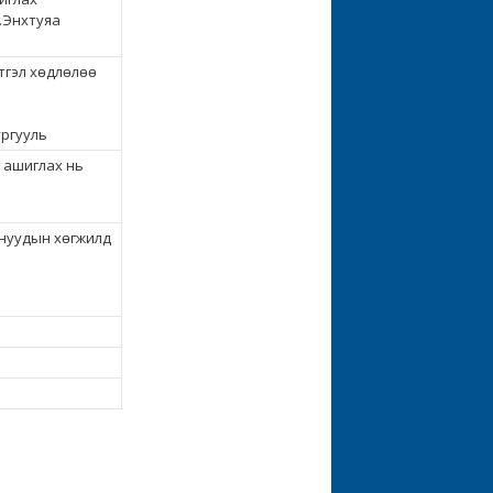
В.Энхтуяа
тгэл хөдлөлөө
ургууль
 ашиглах нь
нуудын хөгжилд