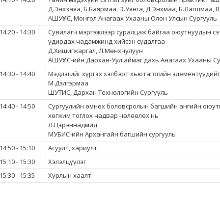
Д.Энхзаяа, Б.Баярмаа, Э.Уянга, Д.Энхмаа, Б.Лагшмаа, 
АШУҮИС, Монгол Анагаах Ухааны Олон Улсын Сургууль
14:20 - 14:30
Сувилагч мэргэжлээр суралцаж байгаа оюутнуудын сэ
удирдах чадамжинд хийсэн судалгаа
Д.Хишигжаргал, Л.Мөнхчулуун
АШУҮИС-ийн Дархан-Уул аймаг дахь Анагаах Ухааны С
14:30 - 14:40
Мэдлэгийг хүргэх хэлбэрт хьютагогийн элементүүдийг
М.Дэлгэрмаа
ШУТИС, Дархан Технологийн Сургууль
14:40 - 14:50
Сургуулийн өмнөх боловсролын багшийн ангийн оюут
хөгжим тоглох чадвар нөлөөлөх нь
Л.Цэрэннадмид
МУБИС-ийн Архангайн багшийн сургууль
14:50 - 15:10
Асуулт, хариулт
15:10 - 15:30
Хэлэлцүүлэг
15:30 - 15:35
Хурлын хаалт