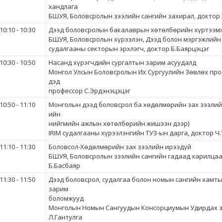
хандлага
БШУЯ, Боловсролын зээлийн сангийн захирал, доктор
10:10 - 10:30
Дээд боловсролын бакалаврын хөтөлбөрийн хүртээм
БШУЯ, Боловсролын хүрээлэн, Дээд болон мэргэжлий
судалгааны секторын эрхлэгч, доктор Б.Баярцэцэг
10:30 - 10:50
Насанд хүрэгчдийн сургалтын зарим асуудалд
Монгол Улсын Боловсролын Их Сургуулийн Зөвлөх про
дэд
профессор С.Эрдэнэцэцэг
10:50 - 11:10
Монголын дээд боловсрол ба хөдөлмөрийн зах зээлий
ийн
нийгмийн ажлын хөтөлбөрийн жишээн дээр)
IRIM судалгааны хүрээлэнгийн ТУЗ-ын дарга, доктор Ч
11:10 - 11:30
Боловсол-Хөдөлмөрийн зах зээлийн ирээдүй
БШУЯ, Боловсролын зээлийн сангийн гадаад харилца
Б.Басбаяр
11:30 - 11:50
Дээд боловсрол, судалгаа болон номын сангийн хамт
зарим
боломжууд
Монголын Номын Сангуудын Консорциумын Удирдах з
Л.Гантулга