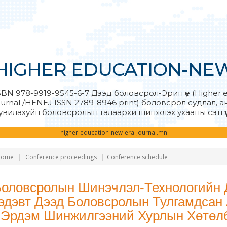
HIGHER EDUCATION-NE
SBN 978-9919-9545-6-7 Дээд боловсрол-Эрин үе (Higher 
ournal /HENEJ ISSN 2789-8946 print) боловсрол судлал, 
увилахуйн боловсролын талаархи шинжлэх ухааны сэтгүү
higher-education-new-era-journal.mn
Home
Conference proceedings
Conference schedule
Боловсролын Шинэчлэл-Технологийн
эдэвт Дээд Боловсролын Тулгамдсан
 Эрдэм Шинжилгээний Хурлын Хөтөл