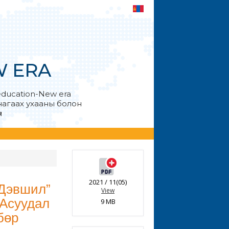
W ERA
education-New era
анагаах ухааны болон
л
2021 / 11(05)
 Дэвшил”
View
 Асуудал
9 MB
бөр