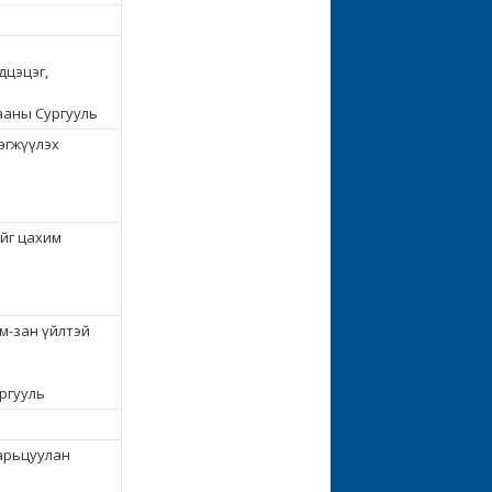
дцэцэг,
ааны Сургууль
өгжүүлэх
йг цахим
м-зан үйлтэй
ргууль
харьцуулан