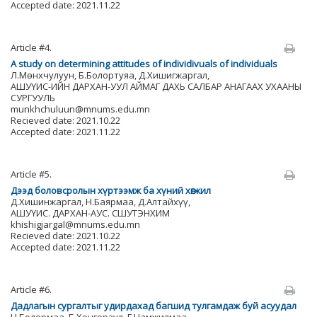
Accepted date: 2021.11.22
Article #4.
A study on determining attitudes of individivuals of individuals
Л.Мөнхчулуун, Б.Болортуяа, Д.Хишигжаргал,
АШУҮИС-ИЙН ДАРХАН-УУЛ АЙМАГ ДАХЬ САЛБАР АНАГААХ УХААНЫ
СУРГУУЛЬ
munkhchuluun@mnums.edu.mn
Recieved date: 2021.10.22
Accepted date: 2021.11.22
Article #5.
Дээд боловсролын хүртээмж ба хүний хөгжил
Д.Хишинжаргал, Н.Баярмаа, Д.Алтайхүү,
АШУҮИС. ДАРХАН-АУС. СШУТЭНХИМ
khishigjargal@mnums.edu.mn
Recieved date: 2021.10.22
Accepted date: 2021.11.22
Article #6.
Дадлагын сургалтыг удирдахад багшид тулгамдаж буй асуудал