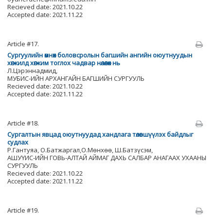
Recieved date: 2021.10.22
Accepted date: 2021.11.22
Article #17.
Сургуулийн өмнөх боловсролын багшийн ангийн оюутнуудын
хөгжилд хөгжим тоглох чадвар нөлөөлөх нь
Л.Цэрэннадмид,
МУБИС-ИЙН АРХАНГАЙН БАГШИЙН СУРГУУЛЬ
Recieved date: 2021.10.22
Accepted date: 2021.11.22
Article #18.
Сургалтын явцад оюутнуудад хандлага төлөвшүүлэх байдлыг
судлах
Р.Гантуяа, О.Батжаргал,О.Мөнхөө, Ш.Батзүсэм,
АШУҮИС-ИЙН ГОВЬ-АЛТАЙ АЙМАГ ДАХЬ САЛБАР АНАГААХ УХААНЫ
СУРГУУЛЬ
Recieved date: 2021.10.22
Accepted date: 2021.11.22
Article #19.