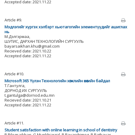
Accepted date: 2021.11.22
Article #9.
Мэдлэгийг хүргэх хэлбэрт хьютагогийн элементүүдийг ашиглах
нь
М.Дэлгэрмаа,
ШУТИС, ДАРХАН ТЕХНОЛОГИЙН СУРГУУЛЬ
bayarsaikhan.khu@gmail.com
Recieved date: 2021.10.22
Accepted date: 2021.11.22
Article #10.
Microsoft 365 Үүлэн Технологийн хөгжлийн өнөөгийн байдал
Т.Гантулга,
ДОРНОД ИХ СУРГУУЛЬ
t.gantulga@dornod.edu.mn
Recieved date: 2021.10.21
Accepted date: 2021.11.22
Article #11.
Student satisfaction with online learning in school of dentistry
P.Bilegsaikhan, G.Munkhjargal, B.Bayarchimeg, B.Batbayar