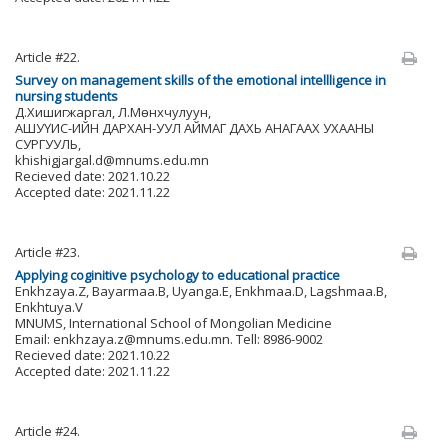
Article #22.
Survey on management skills of the emotional intellligence in
nursing students
Д.Хишигжаргал, Л.Мөнхчулуун,
АШУҮИС-ИЙН ДАРХАН-УУЛ АЙМАГ ДАХЬ АНАГААХ УХААНЫ
СУРГУУЛЬ,
khishigjargal.d@mnums.edu.mn
Recieved date: 2021.10.22
Accepted date: 2021.11.22
Article #23.
Applying coginitive psychology to educational practice
Enkhzaya.Z, Bayarmaa.B, Uyanga.E, Enkhmaa.D, Lagshmaa.B,
Enkhtuya.V
MNUMS, International School of Mongolian Medicine
Email: enkhzaya.z@mnums.edu.mn. Tell: 8986-9002
Recieved date: 2021.10.22
Accepted date: 2021.11.22
Article #24.