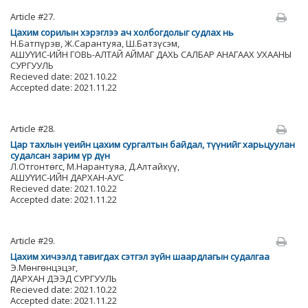
Article #27.
Цахим сорилын хэрэглээ ач холбогдолыг судлах нь
Н.Батпүрэв, Ж.Сарантуяа, Ш.Батзүсэм,
АШУҮИС-ИЙН ГОВЬ-АЛТАЙ АЙМАГ ДАХЬ САЛБАР АНАГААХ УХААНЫ
СУРГУУЛЬ
Recieved date: 2021.10.22
Accepted date: 2021.11.22
Article #28.
Цар тахлын үеийн цахим сургалтын байдал, түүнийг харьцуулан
судалсан зарим үр дүн
Л.Отгонтөгс, М.Нарантуяа, Д.Алтайхүү,
АШУҮИС-ИЙН ДАРХАН-АУС
Recieved date: 2021.10.22
Accepted date: 2021.11.22
Article #29.
Цахим хичээлд тавигдах сэтгэл зүйн шаардлагын судалгаа
Э.Мөнгөнцэцэг,
ДАРХАН ДЭЭД СУРГУУЛЬ
Recieved date: 2021.10.22
Accepted date: 2021.11.22