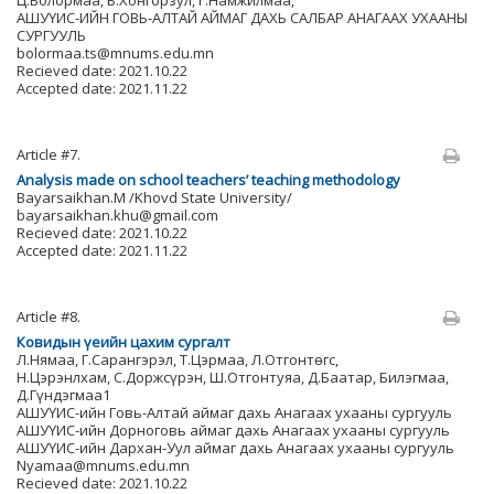
Ц.Болормаа, Б.Хонгорзул, Г.Намжилмаа,
АШУҮИС-ИЙН ГОВЬ-АЛТАЙ АЙМАГ ДАХЬ САЛБАР АНАГААХ УХААНЫ
СУРГУУЛЬ
bolormaa.ts@mnums.edu.mn
Recieved date: 2021.10.22
Accepted date: 2021.11.22
Article #7.
Analysis made on school teachers’ teaching methodology
Bayarsaikhan.M /Khovd State University/
bayarsaikhan.khu@gmail.com
Recieved date: 2021.10.22
Accepted date: 2021.11.22
Article #8.
Ковидын үеийн цахим сургалт
Л.Нямаа, Г.Сарангэрэл, Т.Цэрмаа, Л.Отгонтөгс,
Н.Цэрэнлхам, С.Доржсүрэн, Ш.Отгонтуяа, Д.Баатар, Билэгмаа,
Д.Гүндэгмаа1
АШУҮИС-ийн Говь-Алтай аймаг дахь Анагаах ухааны сургууль
АШУҮИС-ийн Дорноговь аймаг дахь Анагаах ухааны сургууль
АШУҮИС-ийн Дархан-Уул аймаг дахь Анагаах ухааны сургууль
Nyamaa@mnums.edu.mn
Recieved date: 2021.10.22