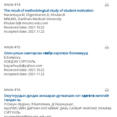
Article #14.
The result of methodological study of student motivation
Narantuya.M, Otgontseren.D, Khulan.B
MNUMS, Darkhan Medical University
Khulan.b@.mnums.edu.com
Recieved date: 2021.10.22
Accepted date: 2021.11.22
Article #15.
Олон улсын хамтарсан хөтөлбөр хэрэгжих боломжууд
Б.Баярхүү,
ХОВД ИХ СУРГУУЛЬ
bayarhuub@yahoo.com
Recieved date: 2021.10.22
Accepted date: 2021.11.22
Article #16.
Оюутнуудын дундах анхаарал дутмагших хэт хөдөлгөөнтөх эмгэгийг
тандах нь
Л.Оюун-Эрдэнэ, Я.Билэгмаа, Д.Оюунцэцэг,
АШУҮИС-ИЙН ДАРХАН-УУЛ АЙМАГ ДАХЬ САЛБАР АНАГААХ УХААНЫ
СУРГУУЛЬ
oyunerdene@mnums.edu.mn