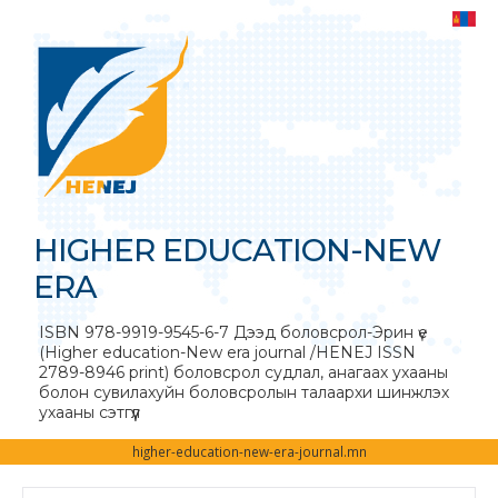
HIGHER EDUCATION-NEW
ERA
ISBN 978-9919-9545-6-7 Дээд боловсрол-Эрин үе
(Higher education-New era journal /HENEJ ISSN
2789-8946 print) боловсрол судлал, анагаах ухааны
болон сувилахуйн боловсролын талаархи шинжлэх
ухааны сэтгүүл
higher-education-new-era-journal.mn