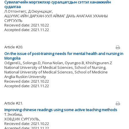
Сувилагчийн мэргэжлээр суралцагсдын сэтгэл ханамжийн
судалгаа
Л.Отгонтөгс, Д.Оюунцэцэг,
АШУҮИС-ИЙН ДАРХАН-УУЛ АЙМАГ ДАХЬ АНАГААХ УХААНЫ
СУРГУУЛЬ
Recieved date: 2021.10.22
Accepted date: 2021.11.22
Article #20.
On the issue of post-training needs for mental health and nursing in
Mongolia
Odgerel.L, Solongo.D, Fiona Nolan, Oyungoo.B, Khishigsuren.Z
National University of Medical Sciences, School of Nursing,
National University of Medical Sciences, School of Medicine
Anglia Ruskin University
Recieved date: 2021.10.22
Accepted date: 2021.11.22
Article #21.
Improving chinese readings using some active teaching methods
Т.Энэбиш,
ХОВД ИХ СУРГУУЛЬ,
Recieved date: 2021.10.22
Accepted date: 2021.11.22