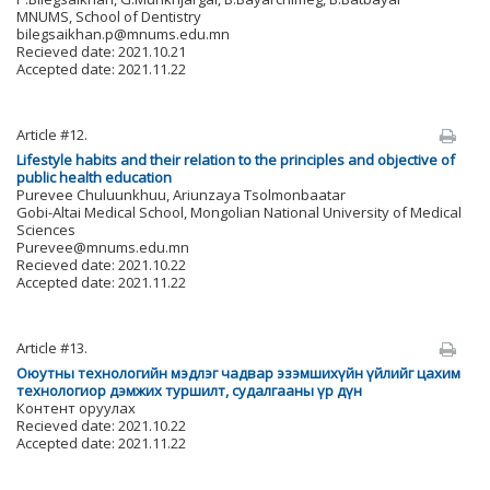
MNUMS, School of Dentistry
bilegsaikhan.p@mnums.edu.mn
Recieved date: 2021.10.21
Accepted date: 2021.11.22
Article #12.
Lifestyle habits and their relation to the principles and objective of
public health education
Purevee Chuluunkhuu, Ariunzaya Tsolmonbaatar
Gobi-Altai Medical School, Mongolian National University of Medical
Sciences
Purevee@mnums.edu.mn
Recieved date: 2021.10.22
Accepted date: 2021.11.22
Article #13.
Оюутны технологийн мэдлэг чадвар эзэмшихүйн үйлийг цахим
технологиор дэмжих туршилт, судалгааны үр дүн
Контент оруулах
Recieved date: 2021.10.22
Accepted date: 2021.11.22