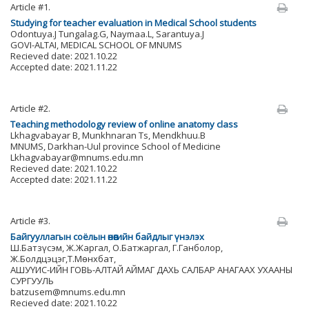
Article #1.
Studying for teacher evaluation in Medical School students
Odontuya.J Tungalag.G, Naymaa.L, Sarantuya.J
GOVI-ALTAI, MEDICAL SCHOOL OF MNUMS
Recieved date: 2021.10.22
Accepted date: 2021.11.22
Article #2.
Teaching methodology review of online anatomy class
Lkhagvabayar B, Munkhnaran Ts, Mendkhuu.B
MNUMS, Darkhan-Uul province School of Medicine
Lkhagvabayar@mnums.edu.mn
Recieved date: 2021.10.22
Accepted date: 2021.11.22
Article #3.
Байгууллагын соёлын өнөөгийн байдлыг үнэлэх
Ш.Батзүсэм, Ж.Жаргал, О.Батжаргал, Г.Ганболор,
Ж.Болдцэцэг,Т.Мөнхбат,
АШУҮИС-ИЙН ГОВЬ-АЛТАЙ АЙМАГ ДАХЬ САЛБАР АНАГААХ УХААНЫ
СУРГУУЛЬ
batzusem@mnums.edu.mn
Recieved date: 2021.10.22