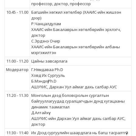
профессор, доктор, профессор
10.45 - 11.00
Багшийн хөгжил хөтөлбөр (ХААИС-ийн жишээн
дээр)
Р.Чанцалдулам
ХААИС-ийн Бакалаврын хөтөлбөрийн эрхлэгч,
доктор
С.Эрдэнэ Очир
ХААИС-ийн Бакалаврын хөтөлбөрийн албаны
мэргэжилтэн
11.00 - 11.20
Цайны завсарлага
Mодератор
Г.Нямдаваа Ph.D
Ховд Их Сургууль
Б.Мэндхүү Ph.D
АШУҮИС, Дархан Уул аймаг дахь салбар АУС
11.20 - 11.30
Монголын дээд боловсролын сургалтын
байгууллагуудад суралцагчдын дунд хугацааны
динамик таамаглал
Д.Алтайхүү
АШУҮИС-ийн Дархан Уул аймаг дахь салбар АУС,
доктор
11:30 - 11:40
Их Дээд сургуулийн шаардлага нь багш тасралтгүй