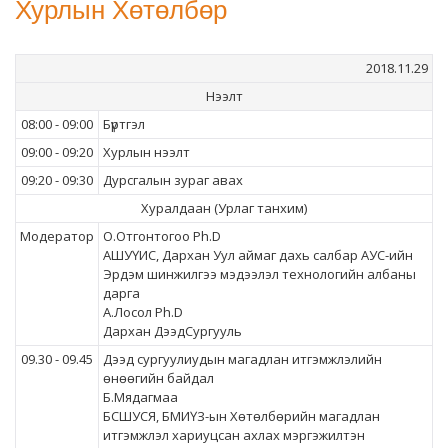
Хурлын Хөтөлбөр
2018.11.29
Нээлт
08:00 - 09:00
Бүртгэл
09:00 - 09:20
Хурлын нээлт
09:20 - 09:30
Дурсгалын зураг авах
Хуралдаан (Урлаг танхим)
Mодератор
О.Отгонтогоо Ph.D
АШУҮИС, Дархан Уул аймаг дахь салбар АУС-ийн
Эрдэм шинжилгээ мэдээлэл технологийн албаны
дарга
А.Лосол Ph.D
Дархан ДээдСургууль
09.30 - 09.45
Дээд сургуулиудын магадлан итгэмжлэлийн
өнөөгийн байдал
Б.Мядагмаа
БСШУСЯ, БМИҮЗ-ын Хөтөлбөрийн магадлан
итгэмжлэл хариуцсан ахлах мэргэжилтэн