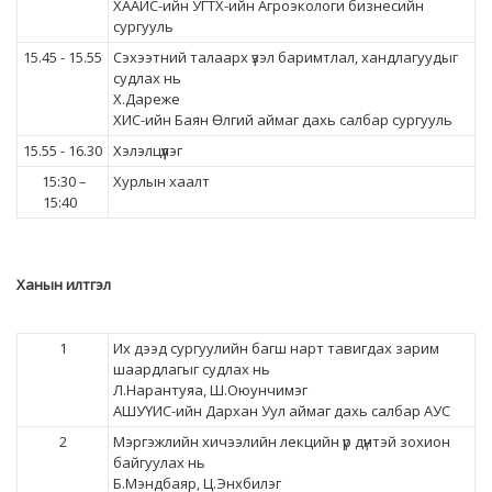
ХААИС-ийн УГТХ-ийн Агроэкологи бизнесийн
сургууль
15.45 - 15.55
Сэхээтний талаарх үзэл баримтлал, хандлагуудыг
судлах нь
Х.Дареже
ХИС-ийн Баян Өлгий аймаг дахь салбар сургууль
15.55 - 16.30
Хэлэлцүүлэг
15:30 –
Хурлын хаалт
15:40
Ханын илтгэл
1
Их дээд сургуулийн багш нарт тавигдах зарим
шаардлагыг судлах нь
Л.Нарантуяа, Ш.Оюунчимэг
АШУҮИС-ийн Дархан Уул аймаг дахь салбар АУС
2
Мэргэжлийн хичээлийн лекцийн үр дүнтэй зохион
байгуулах нь
Б.Мэндбаяр, Ц.Энхбилэг