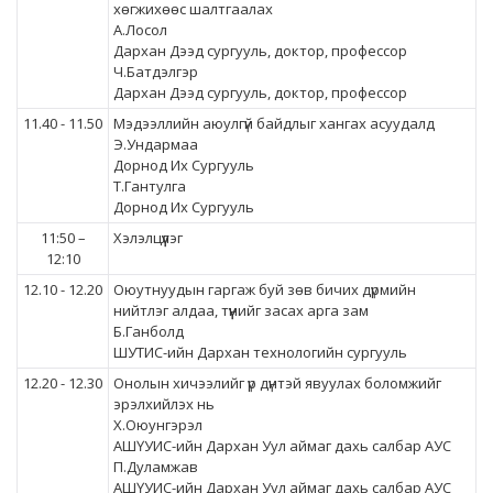
хөгжихөөс шалтгаалах
А.Лосол
Дархан Дээд сургууль, доктор, профессор
Ч.Батдэлгэр
Дархан Дээд сургууль, доктор, профессор
11.40 - 11.50
Мэдээллийн аюулгүй байдлыг хангах асуудалд
Э.Ундармаа
Дорнод Их Сургууль
Т.Гантулга
Дорнод Их Сургууль
11:50 –
Хэлэлцүүлэг
12:10
12.10 - 12.20
Оюутнуудын гаргаж буй зөв бичих дүрмийн
нийтлэг алдаа, түүнийг засах арга зам
Б.Ганболд
ШУТИС-ийн Дархан технологийн сургууль
12.20 - 12.30
Онолын хичээлийг үр дүнтэй явуулах боломжийг
эрэлхийлэх нь
Х.Оюунгэрэл
АШҮУИС-ийн Дархан Уул аймаг дахь салбар АУС
П.Дуламжав
АШҮУИС-ийн Дархан Уул аймаг дахь салбар
АУС