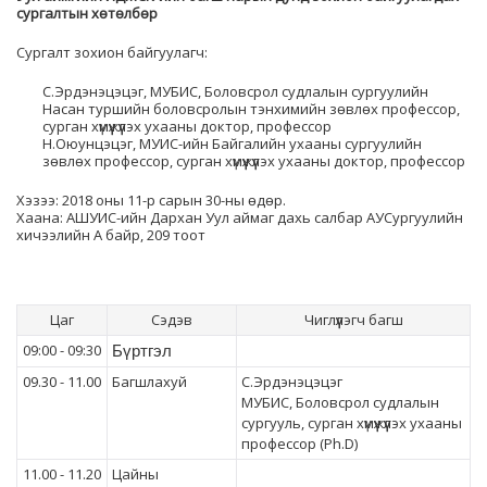
сургалтын хөтөлбөр
Сургалт зохион байгуулагч:
С.Эрдэнэцэцэг, МУБИС, Боловсрол судлалын сургуулийн
Насан туршийн боловсролын тэнхимийн зөвлөх профессор,
сурган хүмүүжүүлэх ухааны доктор, профессор
Н.Оюунцэцэг, МУИС-ийн Байгалийн ухааны сургуулийн
зөвлөх профессор, сурган хүмүүжүүлэх ухааны доктор, профессор
Хэзээ: 2018 оны 11-р сарын 30-ны өдөр.
Хаана: АШУИС-ийн Дархан Уул аймаг дахь салбар АУСургуулийн
хичээлийн А байр, 209 тоот
Цаг
Сэдэв
Чиглүүлэгч багш
09:00 - 09:30
Бүртгэл
09.30 - 11.00
Багшлахуй
С.Эрдэнэцэцэг
МУБИС, Боловсрол судлалын
сургууль, сурган хүмүүжүүлэх ухааны
профессор (Ph.D)
11.00 - 11.20
Цайны