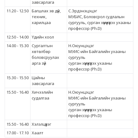
завсарлага
11.20 - 12.50
Багшлах эв дүй,
С.Эрдэнэцэцэг
техник,
МУБИС, Боловсрол судлалын
харилцаа
сургууль, сурган хүмүүжүүлэх ухааны
профессор (Ph.D)
12.50 - 14.00
Үдийн хоол
14.00 - 15.30
Сургалтын
Н.Оюунцэцэг
хөтөлбөр
МУИС-ийн Байгалийн ухааны
боловсруулах
сургууль
арга зүй
сурган хүмүүжүүлэх ухааны
профессор (Ph.D)
15.30 - 15.50
Цайны
завсарлага
15.50 - 16.40
Хичээлийн
Н.Оюунцэцэг
судалгаа
МУИС-ийн Байгалийн ухааны
сургууль
сурган хүмүүжүүлэх ухааны
профессор (Ph.D)
15.50 - 16.40
Хэлэлцүүлэг
17.00 - 17.10
Хаалт