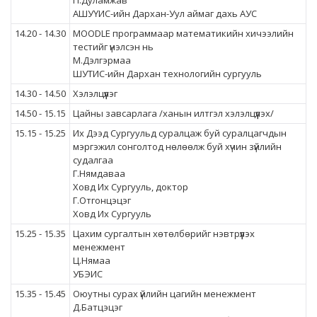
П.Дуламжав
АШУҮИС-ийн Дархан-Уул аймаг дахь АУС
14.20 - 14.30
MOODLE программаар математикийн хичээлийн
тестийг үнэлсэн нь
М.Дэлгэрмаа
ШУТИС-ийн Дархан технологийн сургууль
14.30 - 14.50
Хэлэлцүүлэг
14.50 - 15.15
Цайны завсарлага /ханын илтгэл хэлэлцүүлэх/
15.15 - 15.25
Их Дээд Сургуульд суралцаж буй суралцагчдын
мэргэжил сонголтод нөлөөлж буй хүчин зүйлийн
судалгаа
Г.Нямдаваа
Ховд Их Сургууль, доктор
Г.Отгонцэцэг
Ховд Их Сургууль
15.25 - 15.35
Цахим сургалтын хөтөлбөрийг нэвтрүүлэх
менежмент
Ц.Нямаа
УБЭИС
15.35 - 15.45
Оюутны сурах үйлийн цагийн менежмент
Д.Батцэцэг