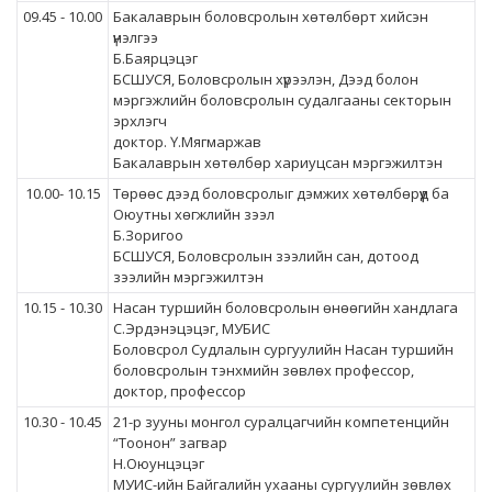
09.45 - 10.00
Бакалаврын боловсролын хөтөлбөрт хийсэн
үнэлгээ
Б.Баярцэцэг
БСШУСЯ, Боловсролын хүрээлэн, Дээд болон
мэргэжлийн боловсролын судалгааны секторын
эрхлэгч
доктор. Ү.Мягмаржав
Бакалаврын хөтөлбөр хариуцсан мэргэжилтэн
10.00- 10.15
Төрөөс дээд боловсролыг дэмжих хөтөлбөрүүд ба
Оюутны хөгжлийн зээл
Б.Зоригоо
БСШУСЯ, Боловсролын зээлийн сан, дотоод
зээлийн мэргэжилтэн
10.15 - 10.30
Насан туршийн боловсролын өнөөгийн хандлага
С.Эрдэнэцэцэг, МУБИС
Боловсрол Cудлалын сургуулийн Насан туршийн
боловсролын тэнхмийн зөвлөх профессор,
доктор, профессор
10.30 - 10.45
21-р зууны монгол суралцагчийн компетенцийн
“Тоонон” загвар
Н.Оюунцэцэг
МУИС-ийн Байгалийн ухааны сургуулийн зөвлөх