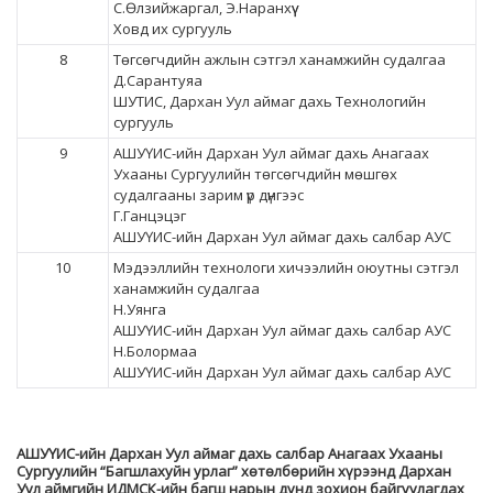
С.Өлзийжаргал, Э.Наранхүү
Ховд их сургууль
8
Төгсөгчдийн ажлын сэтгэл ханамжийн судалгаа
Д.Сарантуяа
ШУТИС, Дархан Уул аймаг дахь Технологийн
сургууль
9
АШУҮИС-ийн Дархан Уул аймаг дахь Анагаах
Ухааны Сургуулийн төгсөгчдийн мөшгөх
судалгааны зарим үр дүнгээс
Г.Ганцэцэг
АШУҮИС-ийн Дархан Уул аймаг дахь салбар АУС
10
Мэдээллийн технологи хичээлийн оюутны сэтгэл
ханамжийн судалгаа
Н.Уянга
АШУҮИС-ийн Дархан Уул аймаг дахь салбар АУС
Н.Болормаа
АШУҮИС-ийн Дархан Уул аймаг дахь салбар АУС
АШУҮИС-ийн Дархан Уул аймаг дахь салбар Анагаах Ухааны
Сургуулийн “Багшлахуйн урлаг” хөтөлбөрийн хүрээнд Дархан
Уул аймгийн ИДМСК-ийн багш нарын дунд зохион байгуулагдах