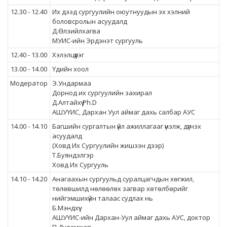
12.30 - 12.40
Их дээд сургуулийн оюутнуудын эх хэлний
боловсролын асуудалд
Д.Өлзийлхагва
МУИС-ийн Эрдэнэт сургууль
12.40 - 13.00
Хэлэлцүүлэг
13.00 - 14.00
Үдийн хоол
Mодератор
Э.Ундармаа
Дорнод их сургуулийн захирал
Д.Алтайхүү Ph.D
АШУҮИС, Дархан Уул аймаг дахь салбар АУС
14.00 - 14.10
Багшийн сургалтын үйл ажиллагааг үнэлж, дүгнэх
асуудалд
(Ховд Их Сургуулийн жишээн дээр)
Т.Буяндэлгэр
Ховд Их Сургууль
14.10 - 14.20
Анагаахын сургуульд суралцагчдын хөгжил,
төлөвшилд нөлөөлөх загвар хөтөлбөрийг
нийгэмшихүйн талаас судлах нь
Б.Мэндхүү
АШУҮИС-ийн Дархан-Уул аймаг дахь АУС, доктор