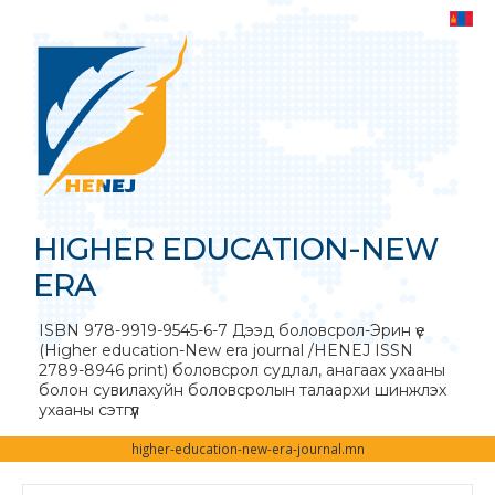
HIGHER EDUCATION-NEW
ERA
ISBN 978-9919-9545-6-7 Дээд боловсрол-Эрин үе
(Higher education-New era journal /HENEJ ISSN
2789-8946 print) боловсрол судлал, анагаах ухааны
болон сувилахуйн боловсролын талаархи шинжлэх
ухааны сэтгүүл
higher-education-new-era-journal.mn