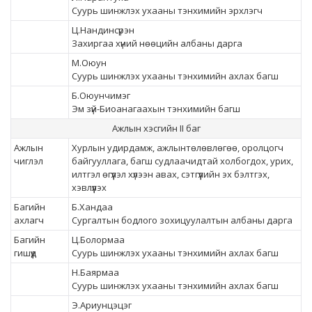
Суурь шинжлэх ухааны тэнхимийн эрхлэгч
Ц.Нандинсүрэн
Захиргаа хүний нөөцийн албаны дарга
М.Оюун
Суурь шинжлэх ухааны тэнхимийн ахлах багш
Б.Оюунчимэг
Эм зүй-Биоанагаахын тэнхимийн багш
Ажлын хэсгийн II баг
Ажлын
Хурлын удирдамж, ажлынтөлөвлөгөө, оролцогч
чиглэл
байгууллага, багш судлаачидтай холбогдох, урих,
илтгэл өгүүлэл хүлээн авах, сэтгүүлийн эх бэлтгэх,
хэвлүүлэх
Багийн
Б.Хандаа
ахлагч
Сургалтын бодлого зохицуулалтын албаны дарга
Багийн
Ц.Болормаа
гишүүд
Суурь шинжлэх ухааны тэнхимийн ахлах багш
Н.Баярмаа
Суурь шинжлэх ухааны тэнхимийн ахлах багш
Э.Ариунцэцэг