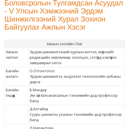
Боловсролын Тулгамдсан Асуудал
- V Улсын Хэмжээний Эрдэм
Шинжилгээний Хурал Зохион
Байгуулах Ажлын Хэсэг
Ажлын хэсгийн I баг
Ажлын
Эрдэм шинжилгээний хурлын илтгэл, өгүүлэлийг
чиглэл
редакцийн зөвлөлөөр хэлэлцэх, сэтгүүлд хэвлүүлэх
зөвшөөрөл олгох
Багийн
О.Отгонтогоо
ахлагч
Эрдэм шинжилгээ, мэдээлэл технологийн албаны
дарга
Багийн
Б.Мэндхүү
гишүүд
Эм зүй-Биоанагаахын тэнхимийн дэд профессор
багш
Д.Алтайхүү
Суурь шинжлэх ухааны тэнхимийн дэд профессор
багш
Л.Нарантуяа