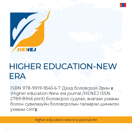
HIGHER EDUCATION-NEW
ERA
ISBN 978-9919-9545-6-7 Дээд боловсрол-Эрин үе
(Higher education-New era journal /HENEJ ISSN
2789-8946 print) боловсрол судлал, анагаах ухааны
болон сувилахуйн боловсролын талаархи шинжлэх
ухааны сэтгүүл
higher-education-new-era-journal.mn