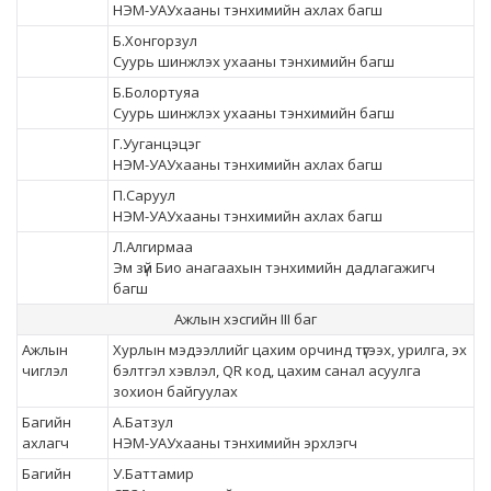
НЭМ-УАУхааны тэнхимийн ахлах багш
Б.Хонгорзул
Суурь шинжлэх ухааны тэнхимийн багш
Б.Болортуяа
Суурь шинжлэх ухааны тэнхимийн багш
Г.Ууганцэцэг
НЭМ-УАУхааны тэнхимийн ахлах багш
П.Саруул
НЭМ-УАУхааны тэнхимийн ахлах багш
Л.Алгирмаа
Эм зүй Био анагаахын тэнхимийн дадлагажигч
багш
Ажлын хэсгийн III баг
Ажлын
Хурлын мэдээллийг цахим орчинд түгээх, урилга, эх
чиглэл
бэлтгэл хэвлэл, QR код, цахим санал асуулга
зохион байгуулах
Багийн
А.Батзул
ахлагч
НЭМ-УАУхааны тэнхимийн эрхлэгч
Багийн
У.Баттамир