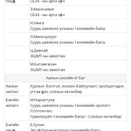
гишүүд
СБЗА - ны арга зүйч
Э.Мөнхчимэг
СБЗА - ны арга зүйч
Н.Уянга
Суурь шинжлэх ухааны тэнхимийн багш
Л.Мөнхчулуун
Суурь шинжлэх ухааны тэнхимийн багш
Ц.Давхай
ЭШМТ-ны ажилтан
М.Батамгалан
ЭШМТ-ны ажилтан
Ажлын хэсгийн IV баг
Ажлын
Хурлын бэлтгэл, зохион байгуулалт, оролцогчдын
чиглэл
угтаж үдэх, соёлын хөтөлбөр
Багийн
М.Нарантуяа
ахлагч
Суурь шинжлэх ухааны тэнхимийн эрхлэгч
Л.Отгонтөгс
Сувилахуйн тэнхимийн багш/ - Соёлын хөтөлбөр
Багийн
Б.Хулан
гишүүд
Эм зүй Биоанагаахын тэнхимийн багш