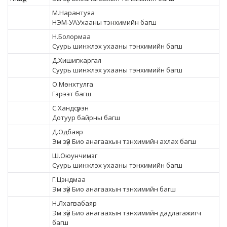
М.Нарантуяа
НЭМ-УАУхааны тэнхимийн багш
Н.Болормаа
Суурь шинжлэх ухааны тэнхимийн багш
Д.Хишигжаргал
Суурь шинжлэх ухааны тэнхимийн багш
О.Мөнхтулга
Гэрээт багш
С.Хандсүрэн
Дотуур байрны багш
Д.Одбаяр
Эм зүй Био анагаахын тэнхимийн ахлах багш
Ш.Оюунчимэг
Суурь шинжлэх ухааны тэнхимийн багш
Г.Цэндмаа
Эм зүй Био анагаахын тэнхимийн багш
Н.Лхагвабаяр
Эм зүй Био анагаахын тэнхимийн дадлагажигч
багш