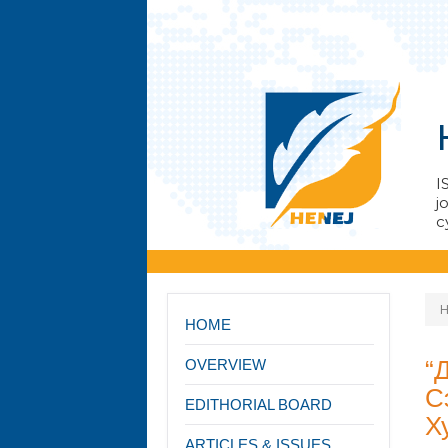
I
j
с
HOME
“
OVERVIEW
С
EDITHORIAL BOARD
Х
ARTICLES & ISSUES