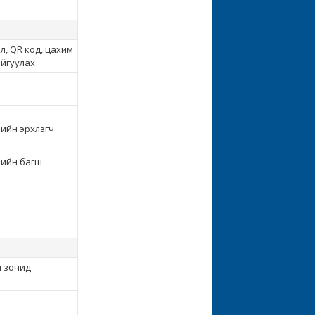
л, QR код, цахим
айгуулах
мийн эрхлэгч
мийн багш
н зочид