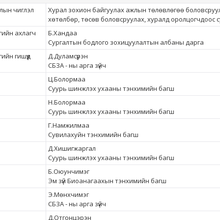
лын чиглэл
Хурал зохион байгуулах ажлын төлөвлөгөө боловсруу
хөтөлбөр, төсөв боловсруулах, хуралд оролцогчдоос 
гийн ахлагч
Б.Хандаа
Сургалтын бодлого зохицуулалтын албаны дарга
ийн гишүүд
Д.Дуламсүрэн
СБЗА - ны арга зүйч
Ц.Болормаа
Суурь шинжлэх ухааны тэнхимийн багш
Н.Болормаа
Суурь шинжлэх ухааны тэнхимийн багш
Г.Намжилмаа
Сувилахуйн тэнхимийн багш
Д.Хишигжаргал
Суурь шинжлэх ухааны тэнхимийн багш
Б.Оюунчимэг
Эм зүй Биоанагаахын тэнхимийн багш
Э.Мөнхчимэг
СБЗА - ны арга зүйч
Д.Отгонцэрэн