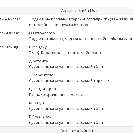
Ажлын хэсгийн I баг
лын чиглэл
Эрдэм шинжилгээний хурлын илтгэлүүдийг хүлээн авах, эмх
илтгэлийн танилцуулга бэлтгэх
гийн ахлагч
О.Отгонтогоо
Эрдэм шинжилгээ, мэдээлэл технологийн албаны дарг
ийн гишүүд
Б.Мэндхүү
Эм зүй-Биоанагаахын тэнхимийн багш
Д.Алтайхүү
Суурь шинжлэх ухааны тэнхимийн багш
Л.Нарантуяа
Суурь шинжлэх ухааны тэнхимийн эрхлэгч
Ц.Нандинсүрэн
Гадаад харилцааны ажилтан
М.Оюун
Суурь шинжлэх ухааны тэнхимийн багш
Б.Болортуяа
Суурь шинжлэх ухааны тэнхимийн багш
Ажлын хэсгийн II баг