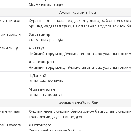
СБЗА - ны арга зүйч
Ажлын хэсгийн III баг
лын чиглэл
Хурлын лого, зарлал мэдээлэл, урилга, эх бэлтгэл хэвлэ
орчинд мэдээлэл түгээх, цахим санал асуулга зохион б
гийн ахлагч
У.Баттамир
СБЗА - ны арга зүйч
ийн гишүүд
А.Батзул
Нийгмийн эрүүл мэнд Уламжлалт анагаах ухааны тэнхи
Я.Баасансүрэн
Нийгмийн эрүүл мэнд - Уламжлал анагаах ухааны тэнхи
Ц.Давхай
ЭШМТ-ны ажилтан
М.Батамгалан
ЭШМТ-ны ажилтан
Ажлын хэсгийн IV баг
лын чиглэл
Хурлын нээлт, хурлын байр,зохион байгуулалт, хурлы
төлөөлөгчид хүлээн авах, үдэх
гийн ахлагч
Л.Отгонтөгс
Сувилахуйн тэнхимийн багш