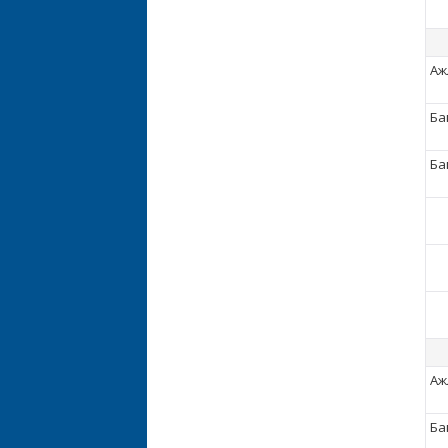
Аж
Ба
Баг
Аж
Ба