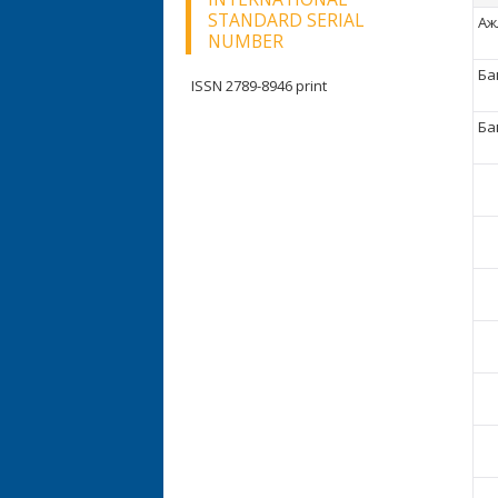
STANDARD SERIAL
Аж
NUMBER
Ба
ISSN 2789-8946 print
Баг