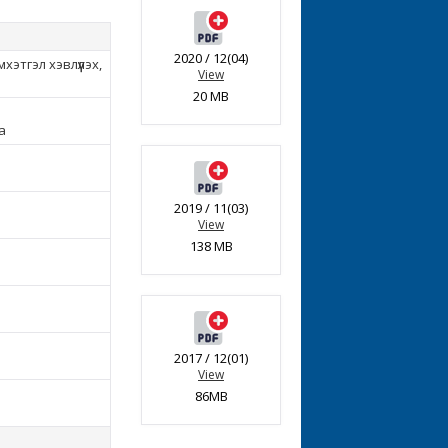
2020 / 12(04)
этгэл хэвлүүлэх,
View
20 MB
а
2019 / 11(03)
View
138 MB
2017 / 12(01)
View
86MB