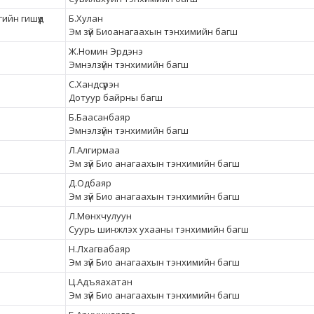
ийн гишүүд
Б.Хулан
Эм зүй Биоанагаахын тэнхимийн багш
Ж.Номин Эрдэнэ
Эмнэлзүйн тэнхимийн багш
С.Хандсүрэн
Дотуур байрны багш
Б.Баасанбаяр
Эмнэлзүйн тэнхимийн багш
Л.Алгирмаа
Эм зүй Био анагаахын тэнхимийн багш
Д.Одбаяр
Эм зүй Био анагаахын тэнхимийн багш
Л.Мөнхчулуун
Суурь шинжлэх ухааны тэнхимийн багш
Н.Лхагвабаяр
Эм зүй Био анагаахын тэнхимийн багш
Ц.Адъяахатан
Эм зүй Био анагаахын тэнхимийн багш