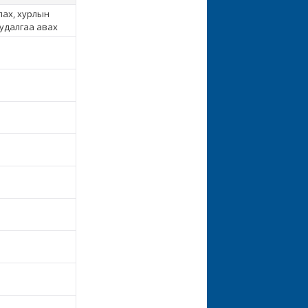
лах, хурлын
судалгаа авах