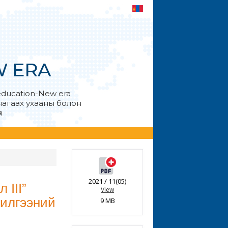
W ERA
education-New era
анагаах ухааны болон
л
2021 / 11(05)
 III”
View
илгээний
9 MB