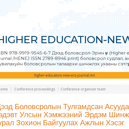
HIGHER EDUCATION-NE
SBN 978-9919-9545-6-7 Дээд боловсрол-Эрин үе (Higher 
ournal /HENEJ ISSN 2789-8946 print) боловсрол судлал, 
увилахуйн боловсролын талаархи шинжлэх ухааны сэтгүү
higher-education-new-era-journal.mn
Home
Conference proceedings
Conference organizer team
Дээд Боловсролын Тулгамдсан Асуудал
эдэвт Улсын Хэмжээний Эрдэм Шинж
урал Зохион Байгуулах Ажлын Хэсэг