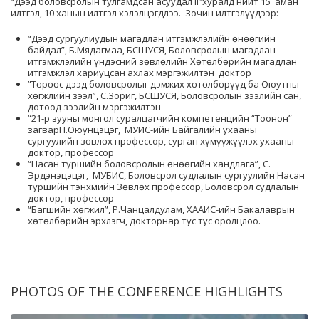
“Дээд боловсролын тулгамдсан асуудал II”хуралд нийт 15 аман
илтгэл, 10 ханын илтгэл хэлэлцэгдлээ. Зочин илтгэлүүдээр:
“Дээд сургуулиудын магадлан итгэмжлэлийн өнөөгийн
байдал”, Б.Мядагмаа, БСШУСЯ, Боловсролын магадлан
итгэмжлэлийн үндэсний зөвлөлийн Хөтөлбөрийн магадлан
итгэмжлэл хариуцсан ахлах мэргэжилтэн доктор
”Төрөөс дээд боловсролыг дэмжих хөтөлбөрүүд ба Оюутны
хөгжлийн зээл”, С.Зориг, БСШУСЯ, Боловсролын зээлийн сан,
дотоод зээлийн мэргэжилтэн
“21-р зууны монгол суралцагчийн компетенцийн “Тоонон”
загварН.Оюунцэцэг, МУИС-ийн Байгалийн ухааны
сургуулийн зөвлөх профессор, сурган хүмүүжүүлэх ухааны
доктор, профессор
“Насан туршийн боловсролын өнөөгийн хандлага”, С.
Эрдэнэцэцэг, МУБИС, Боловсрол судлалын сургуулийн Насан
туршийн тэнхмийн Зөвлөх профессор, Боловсрол судлалын
доктор, профессор
“Багшийн хөгжил”, Р.Чанцалдулам, ХААИС-ийн Бакалаврын
хөтөлбөрийн эрхлэгч, докторнар тус тус оролцлоо.
PHOTOS OF THE CONFERENCE HIGHLIGHTS