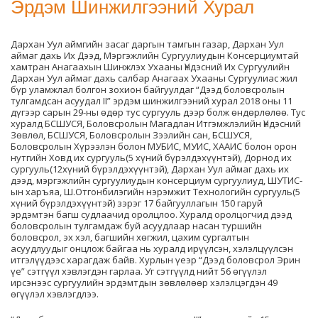
Эрдэм Шинжилгээний Хурал
Дархан Уул аймгийн засаг даргын тамгын газар, Дархан Уул
аймаг дахь Их Дээд, Мэргэжлийн Сургуулиудын Консерциумтай
хамтран Анагаахын Шинжлэх Ухааны Үндэсний Их Сургуулийн
Дархан Уул аймаг дахь салбар Анагаах Ухааны Сургуулиас жил
бүр уламжлал болгон зохион байгуулдаг “Дээд боловсролын
тулгамдсан асуудал II” эрдэм шинжилгээний хурал 2018 оны 11
дүгээр сарын 29-ны өдөр тус сургууль дээр болж өндөрлөлөө. Тус
хуралд БСШУСЯ, Боловсролын Магадлан Итгэмжлэлийн Үндэсний
Зөвлөл, БСШУСЯ, Боловсролын Зээлийн сан, БСШУСЯ,
Боловсролын Хүрээлэн болон МУБИС, МУИС, ХААИС болон орон
нутгийн Ховд их сургууль(5 хүний бүрэлдэхүүнтэй), Дорнод их
сургууль(12хүний бүрэлдэхүүнтэй), Дархан Уул аймаг дахь их
дээд, мэргэжлийн сургуулиудын консерциум сургуулиуд, ШУТИС-
ын харъяа, Ш.Отгонбилэгийн нэрэмжит Технологийн сургууль(5
хүний бүрэлдэхүүнтэй) зэрэг 17 байгууллагын 150 гаруй
эрдэмтэн багш судлаачид оролцлоо. Хуралд оролцогчид дээд
боловсролын тулгамдаж буй асуудлаар насан туршийн
боловсрол, эх хэл, багшийн хөгжил, цахим сургалтын
асуудлуудыг онцлож байгаа нь хуралд ирүүлсэн, хэлэлцүүлсэн
итгэлүүдээс харагдаж байв. Хурлын үеэр “Дээд боловсрол Эрин
үе” сэтгүүл хэвлэгдэн гарлаа. Уг сэтгүүлд нийт 56 өгүүлэл
ирсэнээс сургуулийн эрдэмтдын зөвлөлөөр хэлэлцэгдэн 49
өгүүлэл хэвлэгдлээ.