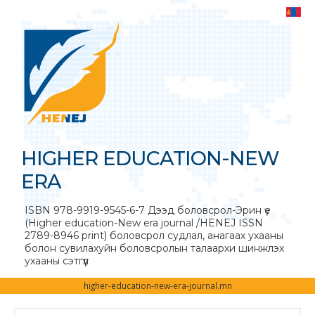
HIGHER EDUCATION-NEW
ERA
ISBN 978-9919-9545-6-7 Дээд боловсрол-Эрин үе
(Higher education-New era journal /HENEJ ISSN
2789-8946 print) боловсрол судлал, анагаах ухааны
болон сувилахуйн боловсролын талаархи шинжлэх
ухааны сэтгүүл
higher-education-new-era-journal.mn