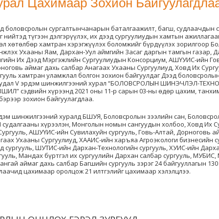
урал Цахимаар Зохион Байгуулагдла
д боловсролын сургалтынчанарын баталгаажилт, багш, судлаачдын 
г нийтэд түгээн дэлгэрүүлэх, их дээд сургуулиудын хамтын ажиллагаа
өл хөтөлбөр хамтран хэрэгжүүлэх боломжийг бүрдүүлэх зорилгоор Б
жлэх Ухааны Яам, Дархан-Уул аймгийн Засаг даргын тамгын газар, Д
гийн Их Дээд Мэргэжлийн Сургуулиудын Консорциум, АШҮУИС-ийн Гов
ноговь аймаг дахь салбар Анагаах Ухааны Сургуулиуд, Ховд Их Сургу
гууль хамтран уламжлал болгон зохион байгуулдаг Дээд боловсролы
удал V эрдэм шинжилгээний хурал “БОЛОВСРОЛЫН ШИНЭЧЛЭЛ-ТЕХН
ШИЛ” сэдвийн хүрээнд 2021 оны 11-р сарын 03-ны өдөр цахим, танхи
бэрээр зохион байгуулагдлаа.
эм шинжилгээний хуралд БШУЯ, Боловсролын зээлийн сан, Боловсрол
M судалгааны хүрээлэн, Монголын номын сангуудын холбоо, Ховд Их С
Сургууль, АШУҮИС-ийн Сувилахуйн сургууль, Говь-Алтай, Дорноговь а
гаах Ухааны Сургуулиуд, ХААИС-ийн харъяа Агроэкологи бизнесийн су
д сургууль, ШУТИС-ийн Дархан-Технологийн сургууль, ХУИС-ийн Дарх
гууль, Мандах бүртгэл их сургуулийн Дархан салбар сургууль, МУБИС
ангай аймаг дахь салбар Багшийн сургууль зэрэг 24 байгууллагын 130
лаачид цахимаар оролцож 21 илтгэлийг цахимаар хэлэлцлээ.