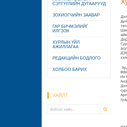
Х
СЭТГҮҮЛИЙН ДУГААРУУД
ЗОХИОГЧИЙН ЗААВАР
Дээ
дүн
төс
ГАР БИЧМЭЛИЙГ
Шин
ИЛГЭЭХ
айм
Дор
ХУРЛЫН ҮЙЛ
Сур
АЖИЛЛАГАА
асу
ДЭВ
хэл
РЕДАКЦИЙН БОДЛОГО
Эрд
ХОЛБОО БАРИХ
IRI
Их 
Ана
Дээ
сур
ХАЙЛТ
Арх
суд