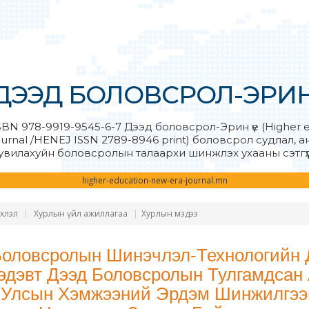
ДЭЭД БОЛОВСРОЛ-ЭРИН 
SBN 978-9919-9545-6-7 Дээд боловсрол-Эрин үе (Higher 
ournal /HENEJ ISSN 2789-8946 print) боловсрол судлал, 
увилахуйн боловсролын талаархи шинжлэх ухааны сэтгүү
higher-education-new-era-journal.mn
хлэл
Хурлын үйл ажиллагаа
Хурлын мэдээ
Боловсролын Шинэчлэл-Технологийн
эдэвт Дээд Боловсролын Тулгамдсан
 Улсын Хэмжээний Эрдэм Шинжилгээ