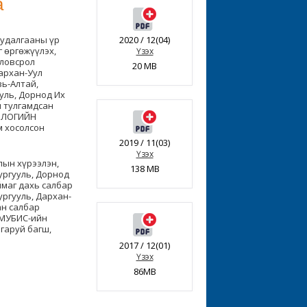
а
судалгааны үр
2020 / 12(04)
г өргөжүүлэх,
Үзэх
оловсрол
20 MB
архан-Уул
ь-Алтай,
уль, Дорнод Их
н тулгамдсан
ОЛОГИЙН
м хосолсон
2019 / 11(03)
Үзэх
ын хүрээлэн,
138 MB
ургууль, Дорнод
ймаг дахь салбар
ргууль, Дархан-
ан салбар
, МУБИС-ийн
 гаруй багш,
2017 / 12(01)
Үзэх
86MB