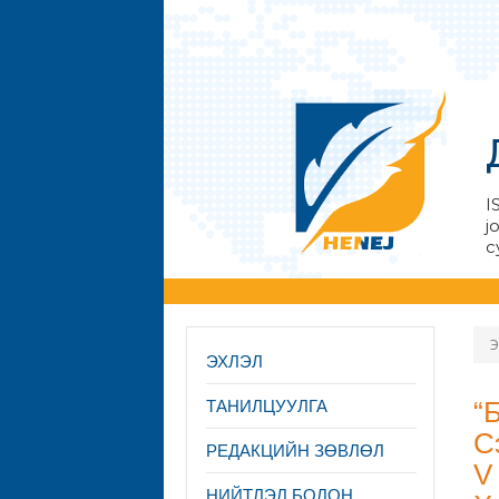
I
j
с
Э
ЭХЛЭЛ
“
ТАНИЛЦУУЛГА
С
PЕДАКЦИЙН ЗӨВЛӨЛ
V
НИЙТЛЭЛ БОЛОН