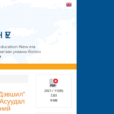
ҮЕ
education-New era
анагаах ухааны болон
л
2021 / 11(05)
 Дэвшил”
Үзэх
 Асуудал
9 MB
ний