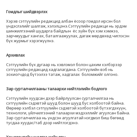
Гомдлыг шийдвэрлэх
Хэрэв сэтгүүлийн редакцид албан ёсоор гомдол ирсэн бол
үндэслэлийг шалгаж, хэлэлцэнэ.Сэтгүүлийн редакци нь эрдэм
шинжилгээний шударга байдлын ёс зүйн бүх хэм хэмжээ,
зарчмуудыг хангах, баталгаажуулах, дагаж мөрдөхөд чиглэсэн
бүх журмыг хэрэгжүүлнэ.
Архивлах
Сэтгүүлийн бүх дугаар нь хэвлэмэл болон цахим хэлбэрээр
сэтгүүлийн редакцид хадгалагдана. Сэтгүүлийн вэб нь
зохиогчдод бүтээлээ татаж, хадгалах боломжийг олгоно.
Зар сурталчилгааны талаархи нийтлэлийн бодлого
Сэтгүүлийн хуудсан дээр байрлуулсан сурталчилгаа нь
сэтгүүлийн сэдэвтэй шууд болон шууд бус холбоотой байна.
Өөрөөр хэлбэл сэтгүүлийн сэдэвтэй холбоотой бүтээгдэхүүн,
технологи, үйлчилгээний талаархи мэдээллийг агуулсан байна.
Зар сурталчилгаа нь үндсэн агуулгатай нэгдмэл биш бөгөөд
тусдаа хуудас/таб дээр нийтлэгдэнэ.
Хөндлөнгийн үнэлгээ хийх явц