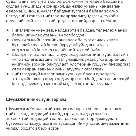
Судалгааны ажлын ач холбогдол, хүчин төгөлдөр байдал нь
судлаач уншигчдын сонирхол, шинжлэх ухааны хандлагын
өвөрмөц шинж, шинэлэг байдлыг тусгасан байвал зохино.
Сэтгүүлийн хэвлэн нийтлэх шаардлагыг үндэслэж, тухайн
өгүүллийг нийтлэх эсэхийг редактор шийдвэрлэнэ. Үүнд:
Нийтлэлийн үнэн зөв, найдвартай байдал, төлөөлөх чанар
болон шинжлэх ухааны ач холбогдол
Оюуны өмчийн эрхийг хамгаалах ба сурталчлах хэрэв
бүтээлийн хулгай болон буруутай үйлдэл гэж үзэх
үндэслэлтэй бол мэдээллийг нийтлэхгүй байх
Шилдэг бүтээлийг шалгаруулахад зохиогчийн хүйс, бэлгийн
чиг хандлага, шашны итгэл үнэмшил, үндэс угсаа, иргэншил,
нийгмийн зохион байгуулалт, улс төрийн гишүүнчлэл зэргээс
үл хамааран зөвхөн оюуны агуулгыг харгалзах
Нийтлэгдээгүй материалыг хувь хүн болон гуравдагч
этгээдийн ашиг сонирхолд ямар нэгэн байдлаар ашиглахгүй
бөгөөд шүүмж үнэлгээний мэдээлэл, санааг нууцлах
Шүүмжлэгчийн ёс зүйн зарчим
Шүүмжлэгч/Хөндлөнгийн шинжээч нарын үнэлгээ нь хэвлэн
нийтлэгчид редакцийн шийдвэр гаргахад туслах ба
зохиогчтой редакцийн харилцаа холбоогоор дамжуулан
бүтээлээ сайжруулахад нь тусалдаг. Ийм учраас шүүмжлэгчийн
үйлдэл бодитой байх ёстой.