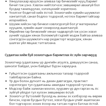
Хянуулахаар ирүүлсэн аливаа гар бичмэлийг нууц баримт
бичиг гэж үзнэ. Хэвлэн нийтлэгчээс зөвшөөрөл аваагүй бол
бусдад танилцуулах, хэлэлцэхийг хориглоно.
Үнэлгээг бодитой хийх ёстой. Зохиогчийн хувийн шүүмжлэл
хангалтгүй, санал бодлоо тодорхой, нотлох баримттайгаар
илэрхийлнэ.
Шүүмж хийсэн гар бичмэл хэвлэгдээгүй бол уг материалыг
нууцалж, хувийн ашиг сонирхолд ашиглахгүй.
Өөрийгөө гар бичмэлийг хянах чадваргүй гэж үзсэн эсвэл
үүнийг хурдан хянах боломжгүй гэдгийг мэдэж байгаа аливаа
сонгогдсон шүүмжлэгч нар редакторт мэдэгдэж, хянан
шалгах үйл явцаас татгалзана.
Судалгаа хийж буй зохиогчдын баримтлах ёс зүйн зарчмууд
Зохиогчид судалгааны үр дүнгийн агуулга, дэвшүүлсэн санаа,
шинэлэг байдал, үнэн байдлыг бүрэн хариуцна.
Гүйцэтгэсэн судалгааны ажлынхаа талаар тодорхой
тайлбарласан байна.
Үр дүн болон дүгнэлт нь дахин давтагдах, практикт
хэрэглэгдэх тул судалгааны ажилдаа тодорхой тусгана.
Мэдсээр байж залилан мэхлэх, хуурамч үр дүн гаргах нь ёс
зүйгүй үйлдэл тул хүлээн зөвшөөрөх ёсгүй.
Зохиогч уг бүтээлийг бүхэлд нь анхны эх хэлбэрээр нь өөрөө
бичсэн, хэрэв бусдын бүтээл, эсвэл бусдын үгийг ашигласан
бол тэдгээрээс зохих ёсоор иш татсан гэдгээ батлах ёстой.