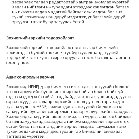
засварлах талаар редактортай хамтран ажиллах үүрэгтэй.
Хэвлэн нийтлэгч нь гуравдагч этгээдээс хэвлэгдсэн бүтээл
нь ихээхэн алдаа мадагтай байгааг олж мэдсэн бол энэ
тухай зохиогчид нэн даруй мэдэгдэж, уг бүтээлийг даруй
эргүүлэн татах буюу засуулах ёстой.
Зохиогчийн эрхийн тодорхойлолт
Зохиогчийн эрхийг тодорхойлох гэдэг нь гар бичмэлийн
зохиогчдын бүлгийн зохиогч тус бүр судалгаанд, түүний
тодорхой хэсэгт хувь нэмрээ оруулсан гэсэн баталгаа гаргана
гэсэн үг юм.
Ашиг сонирхлын зөрчил
Зохиогчид HENEJ-д гар бичмэлээ илгээхдээ санхүүгийн болон/
эсвэл санхүүгийн бус ашиг сонирхол байгаа болон байхгүй
гэдгээ мэдэгдэх ёстой.Ил тод байдлыг хангах, уншигчдад үүсэн
гарах асуудлын талаар өөрсдийн санал дүгнэлт гаргахад нь
туслах үүднээс HENEJ зохиогчдоос санхүүгийн болон/эсвэл
санхүүгийн бус ашиг сонирхлын талаар мэдүүлэхийг шаарддаг.
Зохиогчид санхүүгийн ашиг сонирхлын үүднээс ил тод байдлыг
баталгаажуулахад шаардлагатай бүх мэдээллийг гаргаж өгөх
ёстой.Хяналтын шатанд ийм зөрчил илэрвэл шүүмжлэгч энэ
тухай редакцид мэдэгдэж, тухайн гар бичмэлийг хянахаас
татгалзах үүрэгтэй.