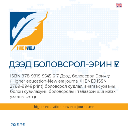
ДЭЭД БОЛОВСРОЛ-ЭРИН ҮЕ
ISBN 978-9919-9545-6-7 Дээд боловсрол-Эрин үе
(Higher education-New era journal /HENEJ ISSN
2789-8946 print) боловсрол судлал, анагаах ухааны
болон сувилахуйн боловсролын талаархи шинжлэх
ухааны сэтгүүл
higher-education-new-era-journal.mn
ЭХЛЭЛ