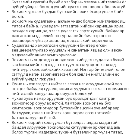
Бүтээлийн хулгайн бүхий л хэлбэр нь хэвлэн нийтлэлийн ёс
зүйгүй үйлдэл бөгөөд үүнийг хүлээн зөвшөөрөх боломжгүй.
Зохиогч үргэлж бусдын бүтээлийг зохих ёсоор үнэлж байх
ёстой.
Зохиогч нь судалгааны ажлын үндэс болсон нийтлэлээс иш
татсан байна. Гуравдагч этгээдтэй хийсэн харилцан яриа,
захидал харилцаа, хэлэлцүүлэг гэх зэрэг хувийн байдлаар
олж авсан мэдээллийг эх сурвалжийн бичгээр өгсөн
зөвшөөрөлгүйгээр ашиглах, мэдээлэхийг хориглоно.
Судалгаанд хамрагдсан хүмүүсийн бичгээр өгсөн
зөвшөөрөлгүйгээр нууцлалын хяналтын явцад олж авсан
мэдээллийг ашиглахыг хориглоно.
Зохиогч нь үндсэндээ яг адилхан хийгдсэн судалгаа бүхий
гар бичмэлийг хэд хэдэн сэтгүүл эсвэл үндсэн хэвлэлд
нийтлүүлэхээс зайлсхийх хэрэгтэй. Нэг гар бичмэлийг олон
сэтгүүлд нэгэн зэрэг илгээсэн бол хэвлэн нийтлэлийн ёс
зүйгүй үйлдэл гэж үзнэ.
Өмнө нь хэвлэгдсэн нийтлэл эсвэл нэг асуудлыг арай өөр
нөхцөл байдалд судалж, ижил асуудлыг хэсэгчлэн өөрчилсөн
нийтлэлийг хянуулахаар оруулж болохгүй.
Чухал хувь нэмэр оруулсан бүх оролцогчдыг хамтран
зохиогчоор оруулах ёстой. Хамтран зохиогч нь бүх
хамтарсан зохиогчдоор бүтээлийг эцсийн хувилбараар
батлуулж, хэвлэн нийтлэх зөвшөөрөл өгсөн эсэхийг
баталгаажуулах ёстой.
Зохиогч өөрийн хэвлүүлсэн бүтээлдээ алдаа мадагтай
байдал илрүүлсэн тохиолдолд сэтгүүлийн эрхлэгчид аль
болох түргэн мэдэгдэж, тухайн бүтээлийг эргүүлэн татах,