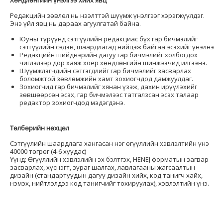
Редакцийн зөвлөл нь нээлттэй шүүмж үнэлгээг хэрэгжүүлдэг.
Энэ үйл явц нь дараах агуулгатай байна.
Юуны түрүүнд сэтгүүлийн редакциас бүх гар бичмэлийг
сэтгүүлийн сэдэв, шаардлагад нийцэж байгаа эсэхийг үнэлнэ
Редакцийн шийдвэрийн дагуу гар бичмэлийг холбогдох
чиглэлээр дор хаяж хоёр хөндлөнгийн шинжээчид илгээнэ.
Шүүмжлэгчдийн сэтгэгдлийг гар бичмэлийг засварлах
боломжтой зөвлөмжийн хамт зохиогчдод дамжуулдаг.
Зохиогчид гар бичмэлийг хянан үзэж, дахин ирүүлэхийг
зөвшөөрсөн эсэх, гар бичмэлээс татгалзсан эсэх талаар
редактор зохиогчдод мэдэгдэнэ.
Төлбөрийн нөхцөл
Сэтгүүлийн шаардлага хангасан нэг өгүүллийн хэвлэлтийн үнэ
40000 төгрөг (4-6 хуудас)
Үүнд: Өгүүллийн хэвлэлийн эх бэлтгэх, HENEJ форматын загвар
засварлах, хүснэгт, зураг шалгах, лавлагааны жагсаалтын
дизайн (стандартуудын дагуу дизайн хийх, код танигч хайх,
нэмэх, нийтлэлдээ код танигчийг тохируулах), хэвлэлтийн үнэ.