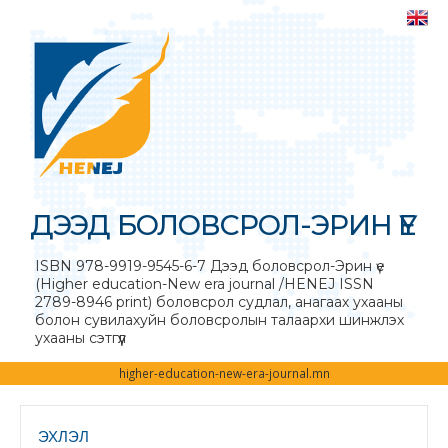
ДЭЭД БОЛОВСРОЛ-ЭРИН ҮЕ
ISBN 978-9919-9545-6-7 Дээд боловсрол-Эрин үе
(Higher education-New era journal /HENEJ ISSN
2789-8946 print) боловсрол судлал, анагаах ухааны
болон сувилахуйн боловсролын талаархи шинжлэх
ухааны сэтгүүл
higher-education-new-era-journal.mn
ЭХЛЭЛ