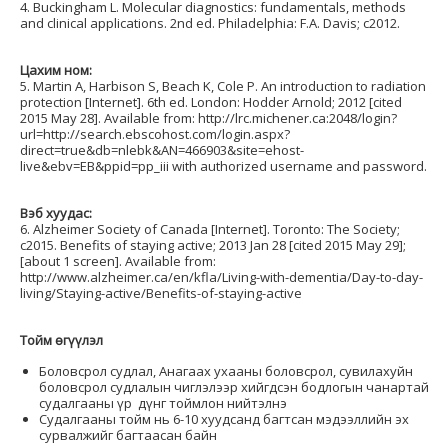
4. Buckingham L. Molecular diagnostics: fundamentals, methods
and clinical applications. 2nd ed. Philadelphia: F.A. Davis; c2012.
Цахим ном:
5. Martin A, Harbison S, Beach K, Cole P. An introduction to radiation
protection [Internet]. 6th ed. London: Hodder Arnold; 2012 [cited
2015 May 28]. Available from: http://lrc.michener.ca:2048/login?
url=http://search.ebscohost.com/login.aspx?
direct=true&db=nlebk&AN=466903&site=ehost-
live&ebv=EB&ppid=pp_iii with authorized username and password.
Вэб хуудас:
6. Alzheimer Society of Canada [Internet]. Toronto: The Society;
c2015. Benefits of staying active; 2013 Jan 28 [cited 2015 May 29];
[about 1 screen]. Available from:
http://www.alzheimer.ca/en/kfla/Living-with-dementia/Day-to-day-
living/Staying-active/Benefits-of-staying-active
Тойм өгүүлэл
Боловсрол судлал, Анагаах ухааны боловсрол, сувилахуйн
боловсрол судлалын чиглэлээр хийгдсэн бодлогын чанартай
судалгааны үр дүнг тоймлон нийтэлнэ
Судалгааны тойм нь 6-10 хуудсанд багтсан мэдээллийн эх
сурвалжийг багтаасан байн