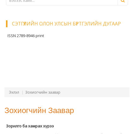
СЭТГҮҮЛИЙН ОЛОН УЛСЫН БҮРТГЭЛИЙН ДУГААР
ISSN 2789-8946 print
Эхлэл
Зохиогчийн заавар
Зохиогчийн Заавар
Зорилго ба хамрах хүрээ