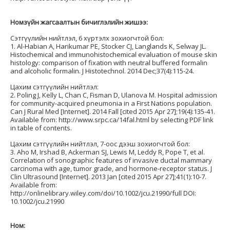
Номзүйн жагсаалтын бичиглэлийн жишээ:
Сэтгүүлийн нийтлэл, 6 хүртэлх зохиогчтой бол:
1. Al-Habian A, Harikumar PE, Stocker CJ, Langlands K, Selway JL.
Histochemical and immunohistochemical evaluation of mouse skin
histology: comparison of fixation with neutral buffered formalin
and alcoholic formalin. J Histotechnol. 2014 Dec;37(4):115-24.
Цахим сэтгүүлийн нийтлэл:
2. Poling J, Kelly L, Chan C, Fisman D, Ulanova M. Hospital admission
for community-acquired pneumonia in a First Nations population.
Can J Rural Med [Internet]. 2014 Fall [cited 2015 Apr 27];19(4):135-41.
Available from: http://www.srpc.ca/14fal.html by selecting PDF link
in table of contents.
Цахим сэтгүүлийн нийтлэл, 7-оос дээш зохиогчтой бол:
3. Aho M, Irshad B, Ackerman SJ, Lewis M, Leddy R, Pope T, et al.
Correlation of sonographic features of invasive ductal mammary
carcinoma with age, tumor grade, and hormone-receptor status. J
Clin Ultrasound [Internet]. 2013 Jan [cited 2015 Apr 27];41(1):10-7.
Available from:
http://onlinelibrary.wiley.com/doi/10.1002/jcu.21990/full DOI:
10.1002/jcu.21990
Ном: