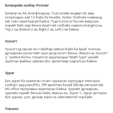
Бичвэрийн хэлбэр /Format/
Бичвэр нь А4, Arial фондоор, 12 pt үсгийн өндөртэй, мөр
хоорондын зай 1.5 байх ба header, footer, footnote комманд,
tab товч ашиглаагүй байна. Тодотгосон үг ба нян вирусын
нэрийг Italic-аар бичнэ.Ашигтай талбайн хэмжээ (margins) нь
Тop 2 см, Bottom 2 см, Right 2 см, Left 2 см байна.
Хүснэгт
Хүснэгтэд гарчиг өгч тайлбар хийсэн байх ба Араб тоогоор
дугаарлан хүснэгтийг зүүн дээд хэсэгт бичнэ. Жишээ нь Хүснэгт
2., Symbol болон тэгшитгэл оруулахдаа “Math Type” цэсийг
ашиглан файлыг зөвхөн doc. өргөлтөөр хадгалсан байна.
Зураг
Бүх зураг ба хувилсан /scan/ зураасан зургуудыг электрон
хэлбэрт оруулан JPEG, TIFF өргөтгөл бүхий 300 dpi нягтралтай,
MS office програмыг ашигласан байна. Зургийг дугаарлан,
зургийн нэрийг бичсэн байх, Жишээ нь: Зураг 1., Зураг доторхи
бүх зураас, үсэг, дугаар зэрэг нь ойлгомжтой тод байх.
Товчлол