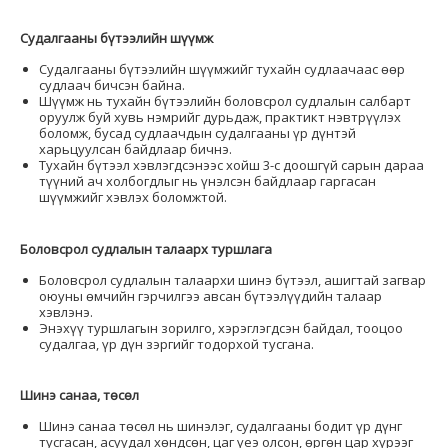
Судалгааны бүтээлийн шүүмж
Судалгааны бүтээлийн шүүмжийг тухайн судлаачаас өөр
судлаач бичсэн байна.
Шүүмж нь тухайн бүтээлийн боловсрол судлалын салбарт
оруулж буй хувь нэмрийг дурьдаж, практикт нэвтрүүлэх
боломж, бусад судлаачдын судалгааны үр дүнтэй
харьцуулсан байдлаар бичнэ.
Тухайн бүтээл хэвлэгдсэнээс хойш 3-с доошгүй сарын дараа
түүний ач холбогдлыг нь үнэлсэн байдлаар гаргасан
шүүмжийг хэвлэх боломжтой.
Боловсрол судлалын талаарх туршлага
Боловсрол судлалын талаархи шинэ бүтээл, ашигтай загвар
оюуны өмчийн гэрчилгээ авсан бүтээлүүдийн талаар
хэвлэнэ.
Энэхүү туршлагын зорилго, хэрэглэгдсэн байдал, тооцоо
судалгаа, үр дүн зэргийг тодорхой тусгана.
Шинэ санаа, төсөл
Шинэ санаа төсөл нь шинэлэг, судалгааны бодит үр дүнг
тусгасан, асуудал хөндсөн, цаг үеэ олсон, өргөн цар хүрээг