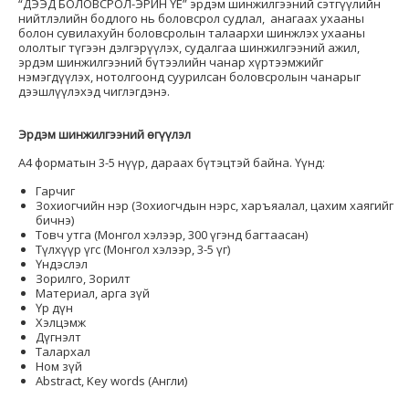
“ДЭЭД БОЛОВСРОЛ-ЭРИН ҮЕ” эрдэм шинжилгээний сэтгүүлийн
нийтлэлийн бодлого нь боловсрол судлал, анагаах ухааны
болон сувилахуйн боловсролын талаархи шинжлэх ухааны
ололтыг түгээн дэлгэрүүлэх, судалгаа шинжилгээний ажил,
эрдэм шинжилгээний бүтээлийн чанар хүртээмжийг
нэмэгдүүлэх, нотолгоонд суурилсан боловсролын чанарыг
дээшлүүлэхэд чиглэгдэнэ.
Эрдэм шинжилгээний өгүүлэл
А4 форматын 3-5 нүүр, дараах бүтэцтэй байна. Үүнд:
Гарчиг
Зохиогчийн нэр (Зохиогчдын нэрс, харъяалал, цахим хаягийг
бичнэ)
Товч утга (Монгол хэлээр, 300 үгэнд багтаасан)
Түлхүүр үгс (Монгол хэлээр, 3-5 үг)
Үндэслэл
Зорилго, Зорилт
Материал, арга зүй
Үр дүн
Хэлцэмж
Дүгнэлт
Талархал
Ном зүй
Abstract, Key words (Англи)