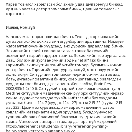
Хэрэв товчлол хэрэглэсэн бол эхний удаа дэлгэрэнгүй бичээд
ард нь хаалтан дотор товчлолыг бичиж, цаашид товчлолыг
хэрэглэнэ.
Ишлэл, Ном зүй
Vancouver загварыг ашиглан бичнэ. Текст доторх ишлэлийн
дугаарыг холбогдох хэсгийн өгүүлбэрийн ард тавина. Номзүйн
жагсаалтыг сүүлийн хуудсанд, анх дурдсан дарааллаар бичнэ.
Зохиогчийн нэрийн хооронд таслал тавих ба сүүлчийн
зохиогчийн нэрийн ард цэг тавина. Зохиогчийн тоо зургаагаас
дээш бол эхний зургаан хүний ард нь "et al" гэж бичнэ.
Гарчигийн эхний үгийн эхний үсгийг томоор, бусдыг нь жижиг
үсгээр бичнэ. Гарчигийн доогуур зурахгүй, мөн налуу үсгийг
ашиглахгүй. Сэтгүүлийн товчилсон нэрийг бичиж, зай аваад
боть, дугаарыг хаалтанд бичиж, хоёр цэг тавиад, хэвлэгдсэн
хуудасны тоог бичээд цэг тавина. Жишээлбэл, Brain Res.
2002;935(1-2):40-6. Сэтгүүлийн нэрний товчлолыг олохын тулд
Medline сэтгүүлийн мэдээллийн сан руу орж сэтгүүлийн нэрээр
хайна. Хуудсыг тавихдаа тухайн нийтлэлийн бүх хуудасны
дугаарыг бичнэ: 124-7 (хуудас 124-127) эсвэл 215-22 (хуудас 215-
аас 222). Цахим эх сурвалжид хамаарах мэдээллийг дээрх
хэвлэлийн материалтай адил оруулаад, бусад хүмүүс эх
сурвалжийг олох боломжтой болгохын тулд цахим линкийг
нэмнэ. Vancouver загварын талаар дэлгэрэнгүй мэдээллийг
https://michener.ca/students/library/referencing-writing-
help/vancouverstyle/ хаягаар үзнэ үү.