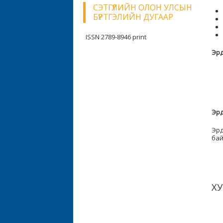
СЭТГҮҮЛИЙН ОЛОН УЛСЫН
БҮРТГЭЛИЙН ДУГААР
ISSN 2789-8946 print
Эрд
Эрд
Эрд
бай
ХУ