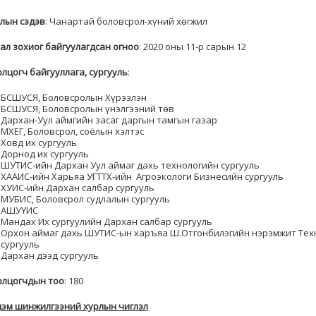
лын сэдэв
: Чанартай боловсрол-хүний хөгжил
ал зохиог байгуулагдсан огноо
: 2020 оны 11-р сарын 12
лцогч байгууллага, сургууль
:
БСШУСЯ, Боловсролын Хүрээлэн
БСШУСЯ, Боловсролын үнэлгээний төв
Дархан-Уул аймгийн засаг даргын тамгын газар
МХЕГ, Боловсрол, соёлын хэлтэс
Ховд их сургууль
Дорнод их сургууль
ШУТИС-ийн Дархан Уул аймаг дахь технологийн сургууль
ХААИС-ийн Харьяа УГТТХ-ийн Агроэкологи Бизнесийн сургууль
ХУИС-ийн Дархан салбар сургууль
МУБИС, Боловсрол судлалын сургууль
АШУҮИС
Мандах Их сургуулийн Дархан салбар сургууль
Орхон аймаг дахь ШУТИС-ын харъяа Ш.Отгонбилэгийн нэрэмжит Тех
сургууль
Дархан дээд сургууль
лцогчдын тоo
: 180
эм шинжилгээний хурлын чиглэл