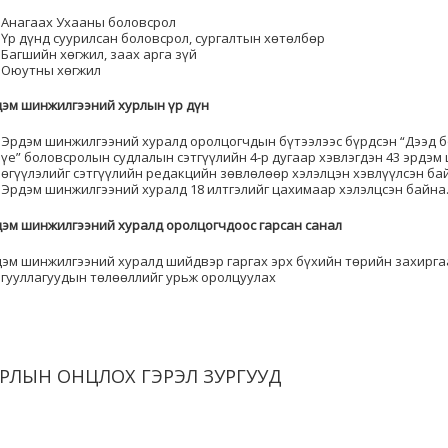
Анагаах Ухааны боловсрол
Үр дүнд суурилсан боловсрол, сургалтын хөтөлбөр
Багшийн хөгжил, заах арга зүй
Оюутны хөгжил
эм шинжилгээний хурлын үр дүн
Эрдэм шинжилгээний хуралд оролцогчдын бүтээлээс бүрдсэн “Дээд б
үе” боловсролын судлалын сэтгүүлийн 4-р дугаар хэвлэгдэн 43 эрдэ
өгүүлэлийг сэтгүүлийн редакцийн зөвлөлөөр хэлэлцэн хэвлүүлсэн ба
Эрдэм шинжилгээний хуралд 18 илтгэлийг цахимаар хэлэлцсэн байна
эм шинжилгээний хуралд оролцогчдоос гарсан санал
эм шинжилгээний хуралд шийдвэр гаргах эрх бүхийн төрийн захирга
гууллагуудын төлөөллийг урьж оролцуулах
РЛЫН ОНЦЛОХ ГЭРЭЛ ЗУРГУУД