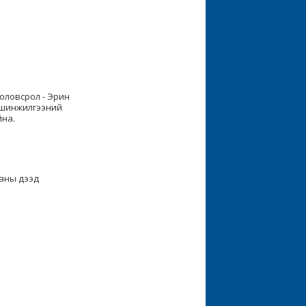
оловсрол - Эрин
м шинжилгээний
йна.
.
аны дээд