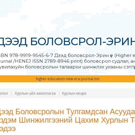
ДЭЭД БОЛОВСРОЛ-ЭРИН 
SBN 978-9919-9545-6-7 Дээд боловсрол-Эрин үе (Higher 
ournal /HENEJ ISSN 2789-8946 print) боловсрол судлал, 
увилахуйн боловсролын талаархи шинжлэх ухааны сэтгүү
higher-education-new-era-journal.mn
хлэл
Хурлын үйл ажиллагаа
Хурлын мэдээ
Дээд Боловсролын Тулгамдсан Асууда
рдэм Шинжилгээний Цахим Хурлын Т
эдээ