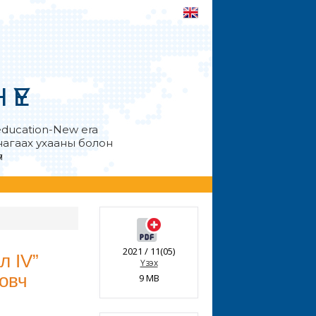
ҮЕ
education-New era
анагаах ухааны болон
л
2021 / 11(05)
л IV”
Үзэх
овч
9 MB