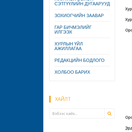
СЭТГҮҮЛИЙН ДУГААРУУД
Хур
ЗОХИОГЧИЙН ЗААВАР
Хур
ГАР БИЧМЭЛИЙГ
Оро
ИЛГЭЭХ
ХУРЛЫН ҮЙЛ
АЖИЛЛАГАА
РЕДАКЦИЙН БОДЛОГО
ХОЛБОО БАРИХ
ХАЙЛТ
Оро
Эрд