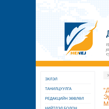
I
j
с
Э
ЭХЛЭЛ
“
ТАНИЛЦУУЛГА
Э
PЕДАКЦИЙН ЗӨВЛӨЛ
М
НИЙТЛЭЛ БОЛОН