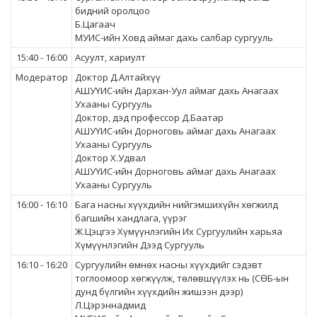
бидний оролцоо
Б.Цагаач
МУИС-ийн Ховд аймаг дахь салбар сургууль
15:40 - 16:00
Асуулт, хариулт
Модератор
Доктор Д.Алтайхүү
АШУҮИС-ийн Дархан-Уул аймаг дахь Анагаах
Ухааны Сургууль
Доктор, дэд профессор Д.Баатар
АШУҮИС-ийн Дорноговь аймаг дахь Анагаах
Ухааны Сургууль
Доктор Х.Удвал
АШУҮИС-ийн Дорноговь аймаг дахь Анагаах
Ухааны Сургууль
16:00 - 16:10
Бага насны хүүхдийн нийгэмшихүйн хөгжилд
багшийн хандлага, үүрэг
Ж.Цэцгээ Хүмүүнлэгийн Их Сургуулийн харьяа
Хүмүүнлэгийн Дээд Сургууль
16:10 - 16:20
Сургуулийн өмнөх насны хүүхдийг сэдэвт
тоглоомоор хөгжүүлж, төлөвшүүлэх нь (СӨБ-ын
дунд бүлгийн хүүхдийн жишээн дээр)
Л.Цэрэннадмид