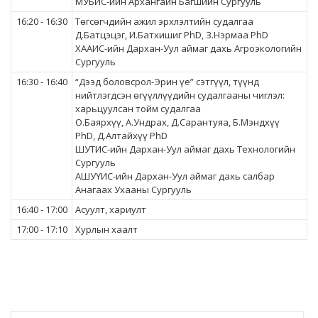
МУБИС-ийн Архангайн Багшийн Сургууль
16:20 - 16:30
Төгсөгчдийн ажил эрхлэлтийн судалгаа
Д.Батцэцэг, И.Батхишиг PhD, З.Нэрмаа PhD
ХААИС-ийн Дархан-Уул аймаг дахь Агроэкологийн
Сургууль
16:30 - 16:40
“Дээд боловсрол-Эрин үе” сэтгүүл, түүнд
нийтлэгдсэн өгүүллүүдийн судалгааны чиглэл:
харьцуулсан тойм судалгаа
О.Баярхүү, А.Ундрах, Д.Сарантуяа, Б.Мэндхүү
PhD, Д.Алтайхүү PhD
ШУТИС-ийн Дархан-Уул аймаг дахь Технологийн
Сургууль
АШУҮИС-ийн Дархан-Уул аймаг дахь салбар
Анагаах Ухааны Сургууль
16:40 - 17:00
Асуулт, хариулт
17:00 - 17:10
Хурлын хаалт