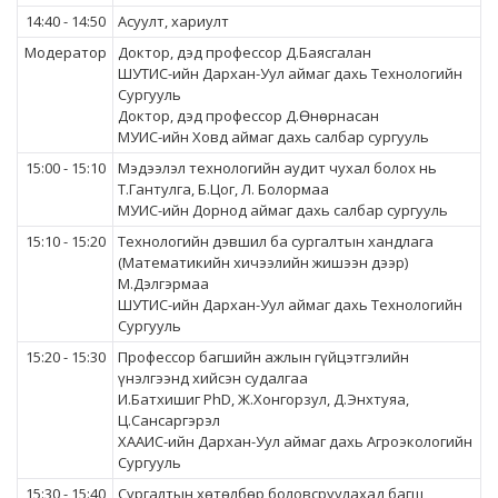
14:40 - 14:50
Асуулт, хариулт
Модератор
Доктор, дэд профессор Д.Баясгалан
ШУТИС-ийн Дархан-Уул аймаг дахь Технологийн
Сургууль
Доктор, дэд профессор Д.Өнөрнасан
МУИС-ийн Ховд аймаг дахь салбар сургууль
15:00 - 15:10
Мэдээлэл технологийн аудит чухал болох нь
Т.Гантулга, Б.Цог, Л. Болормаа
МУИС-ийн Дорнод аймаг дахь салбар сургууль
15:10 - 15:20
Технологийн дэвшил ба сургалтын хандлага
(Математикийн хичээлийн жишээн дээр)
М.Дэлгэрмаа
ШУТИС-ийн Дархан-Уул аймаг дахь Технологийн
Сургууль
15:20 - 15:30
Профессор багшийн ажлын гүйцэтгэлийн
үнэлгээнд хийсэн судалгаа
И.Батхишиг PhD, Ж.Хонгорзул, Д.Энхтуяа,
Ц.Сансаргэрэл
ХААИС-ийн Дархан-Уул аймаг дахь Агроэкологийн
Сургууль
15:30 - 15:40
Сургалтын хөтөлбөр боловсруулахад багш