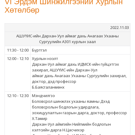
VI Эрдэм Шинжилгээний Хурлын
Хөтөлбөр
2022.11.03
АШУҮИС-ийн Дархан-Уул аймаг дахь Анагаах Ухааны
Сургуулийн А301 хурлын заал
11:30 - 12:00
Бүртгэл
12:00 - 12:10
Хурлын нээлт
Дархан-Уул аймаг дахь ИДМСК-ийн гүйцэтгэх
захирал, АШУҮИС-ийн Дархан-Уул
аймаг дахь Анагаах Ухааны Сургуулийн захирал,
доктор, дэд профессор
Б.Баясгаланмөнх
12:10 - 12:30
Мэндчилгээ
Боловсрол шинжлэх ухааны яамны Дээд
боловсролын бодлогын удирдлага,
зохицуулалтын газрын дарга, доктор, профессор
Х.Тамир
Дархан-Уул аймгийн Нийгмийн бодлогын
хэлтсийн дарга Н.Цасчихэр