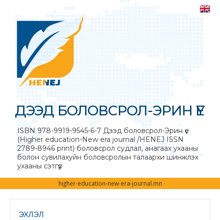
ДЭЭД БОЛОВСРОЛ-ЭРИН ҮЕ
ISBN 978-9919-9545-6-7 Дээд боловсрол-Эрин үе
(Higher education-New era journal /HENEJ ISSN
2789-8946 print) боловсрол судлал, анагаах ухааны
болон сувилахуйн боловсролын талаархи шинжлэх
ухааны сэтгүүл
higher-education-new-era-journal.mn
ЭХЛЭЛ