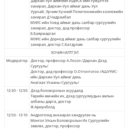
Дархан-Уул аймгийн ИДМСК-ийн гүйцэтгэх
захирал, Дархан-Уул аймаг дахь Уул
Уурхай, Эрчим Хүчний Политехникийн коллежийн
захирал Д.Чадраабал
МУИС-ийн Ховд аймаг дахь салбар сургуулийн
захирал, доктор, дэд профессор
Б.Баяржаргал
МУИС-ийн Дорнод аймаг дахь салбар сургуулийн
захирал, доктор С.Батдулам
ЗОЧИН ИЛТГЭЛ
Модератор
Доктор, профессор А.Лосол /Дархан Дээд
Сургууль/
Доктор, дэд профессор О.Отгонтогоо /АШУҮИС-
ийн Дархан-Уул аймаг дахь
Анагаах Ухааны Сургууль/
12:30 - 12:50
Дээд боловсролын асуудалд
Төрийн өмчийн их, дээд сургуулиудын ажлын
албаны дарга, доктор
Ж.Ариунболд
12:50 - 13:10
Андрогогид анхаарал хандуулах нь
Монгол Улсын Боловсролын Их Сургуулийн
зөвлөх, доктор, профессор