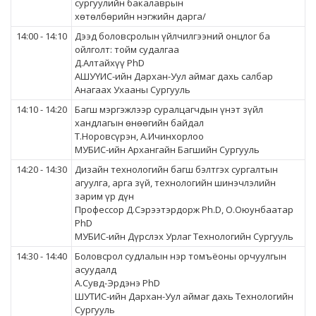
сургуулийн бакалаврын
хөтөлбөрийн нэгжийн дарга/
14:00 - 14:10
Дээд боловсролын үйлчилгээний онцлог ба
ойлголт: тойм судалгаа
Д.Алтайхүү PhD
АШУҮИС-ийн Дархан-Уул аймаг дахь салбар
Анагаах Ухааны Сургууль
14:10 - 14:20
Багш мэргэжлээр суралцагчдын үнэт зүйл
хандлагын өнөөгийн байдал
Т.Норовсүрэн, А.Ичинхорлоо
МУБИС-ийн Архангайн Багшийн Сургууль
14:20 - 14:30
Дизайн технологийн багш бэлтгэх сургалтын
агуулга, арга зүй, технологийн шинэчлэлийн
зарим үр дүн
Профессор Д.Сэрээтэрдорж Ph.D, О.Оюунбаатар
PhD
МУБИС-ийн Дүрслэх Урлаг Технологийн Сургууль
14:30 - 14:40
Боловсрол судлалын нэр томъёоны орчуулгын
асуудалд
А.Сувд-Эрдэнэ PhD
ШУТИС-ийн Дархан-Уул аймаг дахь Технологийн
Сургууль