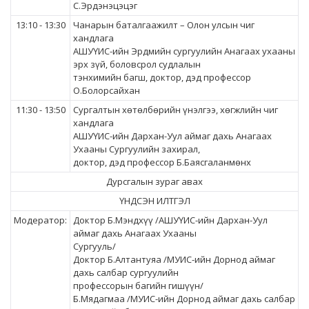
С.Эрдэнэцэцэг
13:10 - 13:30
Чанарын баталгаажилт – Олон улсын чиг
хандлага
АШУҮИС-ийн Эрдмийн сургуулийн Анагаах ухааны
эрх зүй, боловсрол судлалын
тэнхимийн багш, доктор, дэд профессор
О.Болорсайхан
11:30 - 13:50
Сургалтын хөтөлбөрийн үнэлгээ, хөгжлийн чиг
хандлага
АШУҮИС-ийн Дархан-Уул аймаг дахь Анагаах
Ухааны Сургуулийн захирал,
доктор, дэд профессор Б.Баясгаланмөнх
Дурсгалын зураг авах
ҮНДСЭН ИЛТГЭЛ
Модератор:
Доктор Б.Мэндхүү /АШУҮИС-ийн Дархан-Уул
аймаг дахь Анагаах Ухааны
Сургууль/
Доктор Б.Алтантуяа /МУИС-ийн Дорнод аймаг
дахь салбар сургуулийн
профессорын багийн гишүүн/
Б.Мядагмаа /МУИС-ийн Дорнод аймаг дахь салбар