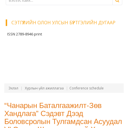
СЭТГҮҮЛИЙН ОЛОН УЛСЫН БҮРТГЭЛИЙН ДУГААР
ISSN 2789-8946 print
Эхлэл
Хурлын үйл ажиллагаа
Conference schedule
“Чанарын Баталгаажилт-Зөв
Хандлага” Сэдэвт Дээд
Боловсролын Тулгамдсан Асуудал