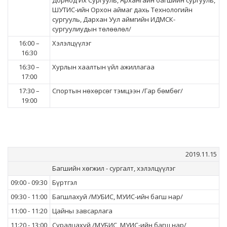
Дорнод Их Сургууль, Архангайн багшийн сургууль,
ШУТИС-ийн Орхон аймаг дахь Технологийн
сургууль, Дархан Уул аймгийн ИДМСК-
сургуулиудын төлөөлөл/
16:00 –
Хэлэлцүүлэг
16:30
16:30 –
Хурлын хаалтын үйл ажиллагаа
17:00
17:30 –
Спортын нөхөрсөг тэмцээн /Гар бөмбөг/
19:00
2019.11.15
Багшийн хөгжил - сургалт, хэлэлцүүлэг
09:00 - 09:30
Бүртгэл
09:30 - 11:00
Багшлахуй /МУБИС, МУИС-ийн багш нар/
11:00 - 11:20
Цайны завсарлага
11:20 - 13:00
Суралцахуй /МУБИС, МУИС-ийн багш нар/