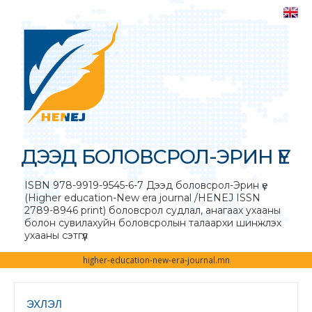
ДЭЭД БОЛОВСРОЛ-ЭРИН ҮЕ
ISBN 978-9919-9545-6-7 Дээд боловсрол-Эрин үе
(Higher education-New era journal /HENEJ ISSN
2789-8946 print) боловсрол судлал, анагаах ухааны
болон сувилахуйн боловсролын талаархи шинжлэх
ухааны сэтгүүл
higher-education-new-era-journal.mn
ЭХЛЭЛ