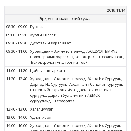
2019.11.14
Эрдэм шинжилгээний хурал
08:30 - 09:00
Бүртгэл
09:00 - 09:20
Хурлын нээлт
09:20 - 09:30
Дурсгалын зураг авах
09:30 - 11:00
Хуралдаан - Зочин илтгэлүүд. /БСШУСЯ, БМИҮЗ,
Боловсролын хүрээлэн, Боловсролын зээлийн сан,
Боловсролын
үнэлгээний төв/
11:00 - 11:20
Цайны завсарлага
11:20 - 12:40
Хуралдаан - Үндсэн илтгэлүүд. /Ховд Их Сургууль,
Дорнод Их Сургууль, Архангайн багшийн сургууль,
ШУТИС-ийн Орхон аймаг дахь Технологийн
сургууль, Дархан Уул аймгийн ИДМСК-
сургуулиудын төлөөлөл/
12:40 - 13:00
Хэлэлцүүлэг
13:00 - 14:00
Үдийн хоол
14:00 - 16:00
Хуралдаан - Үндсэн илтгэлүүд. /Ховд Их Сургууль,